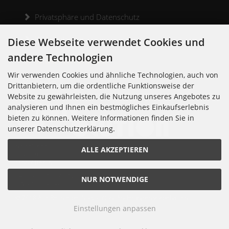
Privatsphäre und Datenschutz
Widerrufsrecht
Diese Webseite verwendet Cookies und
andere Technologien
Widerrufsformular
Wir verwenden Cookies und ähnliche Technologien, auch von
Kontakt
Drittanbietern, um die ordentliche Funktionsweise der
Website zu gewährleisten, die Nutzung unseres Angebotes zu
analysieren und Ihnen ein bestmögliches Einkaufserlebnis
bieten zu können. Weitere Informationen finden Sie in
unserer Datenschutzerklärung.
Noisolution
ALLE AKZEPTIEREN
Cuvrystr. 30
10997 Berlin
Tel: 030 - 610 74 712
NUR NOTWENDIGE
E-Mail: order[at]noisolution[punkt]de
© 2018 Alle Rechte bei Noisolution. Änderungen vorbehalten.
Einstellungen anpassen
Noisolution © 2026 | Template © 2026 by Karl