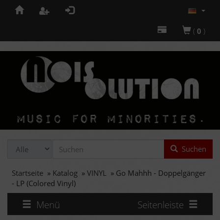
(
0
)
Suchen
Startseite
»
Katalog
»
VINYL
»
Go Mahhh - Doppelgänger
- LP (Colored Vinyl)
Menü
Seitenleiste