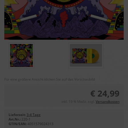
Für eine größere Ansicht klicken Sie auf das Vorschaubild
€ 24,99
inkl. 19 % MwSt. zzgl.
Versandkosten
Lieferzeit:
3-4 Tage
Art.Nr.:
220-1
GTIN/EAN:
4051579024313