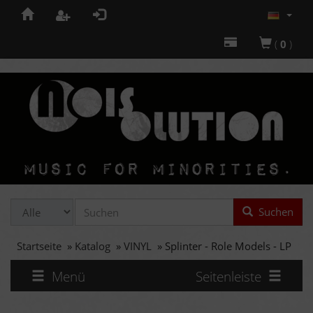
(
0
)
Suchen
Startseite
»
Katalog
»
VINYL
»
Splinter - Role Models - LP
Menü
Seitenleiste