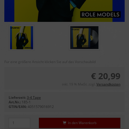
Für eine größere Ansicht klicken Sie auf das Vorschaubild
€ 20,99
inkl. 19 % MwSt. zzgl.
Versandkosten
Lieferzeit:
3-4 Tage
Art.Nr.:
185-1
GTIN/EAN:
4051579016912
In den Warenkorb