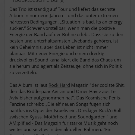
Das Trio ist ständig auf Tour und liefert das sechste
Album in nur neun Jahren – und das unter extremen
härtesten Bedingungen. „Situation is bad. Its an energy
sucker.“ Schwer vorstellbar, wenn man die positive
Energie der Band auf der Bühne erlebt. Dass sie zu den
besten und unterhaltsamsten Livebands gehören, ist
kein Geheimnis, aber das Leben ist nicht immer
planbar. Mit neuer Energie und einem dreckig
druckvollen Sound kanalisiert die Band das Chaos um
sie herum und agiert als Zeitzeuge, ohne sich in Politik
zu verzetteln.
Das Album ist laut
Rock Hard
Magazin "der coolste Shit,
den das Brüderpaar Aviran und Omer Haviv aus Tel
Aviv bisher aufgenommen hat". Das Kosmische Penis-
Fanzine schreibt: „Die elf neuen Songs fügen sich
nahtlos ins Opus der Israelis ein. Dreckiger Rock’n’Roll
zwischen Kyuss, Motörhead und Soundgarden.“ und
AM:plified - Das Magazin für starke Musik
geht noch
weiter und setzt es in den aktuellen Rahmen: "Ein