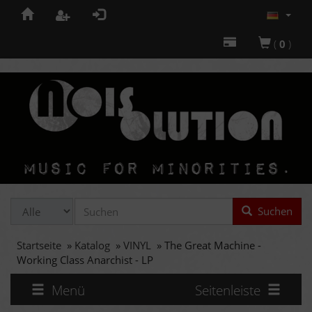
(
0
)
Suchen
Startseite
»
Katalog
»
VINYL
»
The Great Machine -
Working Class Anarchist - LP
Menü
Seitenleiste