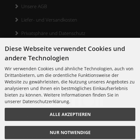
Unsere AGB
Liefer- und Versandkosten
Privatsphäre und Datenschutz
Widerrufsrecht
Diese Webseite verwendet Cookies und
andere Technologien
Widerrufsformular
Wir verwenden Cookies und ähnliche Technologien, auch von
Kontakt
Drittanbietern, um die ordentliche Funktionsweise der
Website zu gewährleisten, die Nutzung unseres Angebotes zu
analysieren und Ihnen ein bestmögliches Einkaufserlebnis
bieten zu können. Weitere Informationen finden Sie in
unserer Datenschutzerklärung.
Noisolution
ALLE AKZEPTIEREN
Cuvrystr. 30
10997 Berlin
Tel: 030 - 610 74 712
NUR NOTWENDIGE
E-Mail: order[at]noisolution[punkt]de