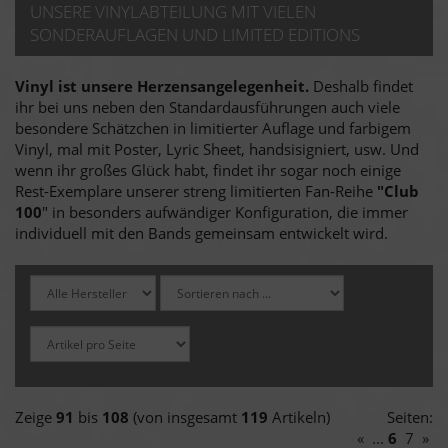
UNSERE VINYLABTEILUNG MIT VIELEN
SONDERAUFLAGEN UND LIMITED EDITIONS
Vinyl ist unsere Herzensangelegenheit.
Deshalb findet
ihr bei uns neben den Standardausführungen auch viele
besondere Schätzchen in limitierter Auflage und farbigem
Vinyl, mal mit Poster, Lyric Sheet, handsisigniert, usw. Und
wenn ihr großes Glück habt, findet ihr sogar noch einige
Rest-Exemplare unserer streng limitierten Fan-Reihe
"Club
100
" in besonders aufwändiger Konfiguration, die immer
individuell mit den Bands gemeinsam entwickelt wird.
Zeige
91
bis
108
(von insgesamt
119
Artikeln)
Seiten:
«
...
6
7
»