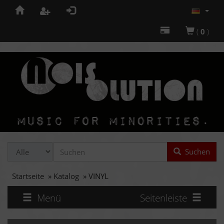
(
0
)
Suchen
Startseite
»
Katalog
»
VINYL
Menü
Seitenleiste