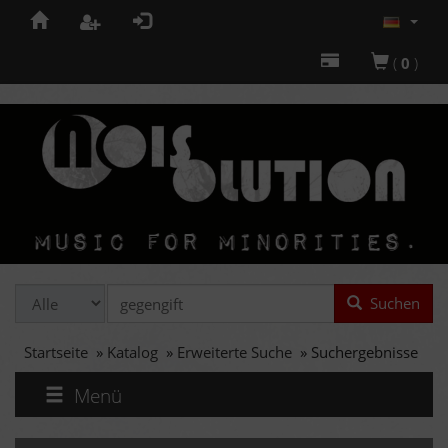
(
0
)
Suchen
Startseite
»
Katalog
»
Erweiterte Suche
»
Suchergebnisse
Menü