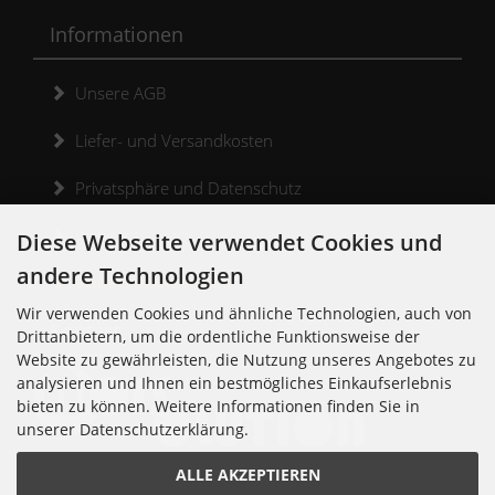
Informationen
Unsere AGB
Liefer- und Versandkosten
Privatsphäre und Datenschutz
Widerrufsrecht
Diese Webseite verwendet Cookies und
andere Technologien
Widerrufsformular
Wir verwenden Cookies und ähnliche Technologien, auch von
Kontakt
Drittanbietern, um die ordentliche Funktionsweise der
Website zu gewährleisten, die Nutzung unseres Angebotes zu
analysieren und Ihnen ein bestmögliches Einkaufserlebnis
bieten zu können. Weitere Informationen finden Sie in
unserer Datenschutzerklärung.
Noisolution
ALLE AKZEPTIEREN
Cuvrystr. 30