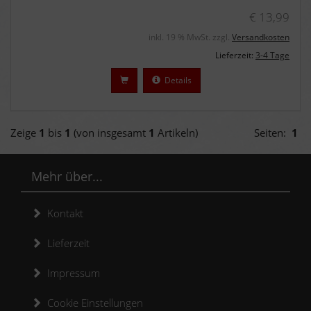
€ 13,99
inkl. 19 % MwSt. zzgl.
Versandkosten
Lieferzeit:
3-4 Tage
Details
Zeige
1
bis
1
(von insgesamt
1
Artikeln)
Seiten:
1
Mehr über...
Kontakt
Lieferzeit
Impressum
Cookie Einstellungen