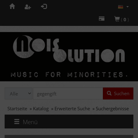
(
0
)
Suchen
Startseite
»
Katalog
»
Erweiterte Suche
»
Suchergebnisse
Menü