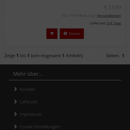
€ 13,99
inkl. 19 % MwSt. zzgl.
Versandkosten
Lieferzeit:
3-4 Tage
Details
Zeige
1
bis
1
(von insgesamt
1
Artikeln)
Seiten:
1
Mehr über...
Kontakt
Lieferzeit
Impressum
Cookie Einstellungen