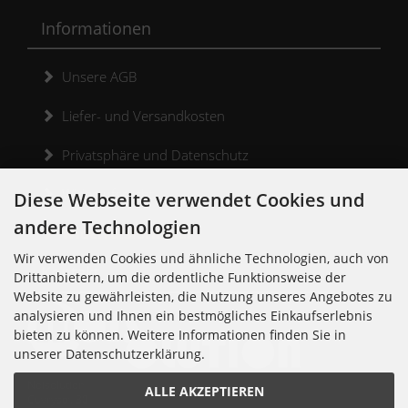
Informationen
Unsere AGB
Liefer- und Versandkosten
Privatsphäre und Datenschutz
Widerrufsrecht
Diese Webseite verwendet Cookies und
andere Technologien
Widerrufsformular
Wir verwenden Cookies und ähnliche Technologien, auch von
Kontakt
Drittanbietern, um die ordentliche Funktionsweise der
Website zu gewährleisten, die Nutzung unseres Angebotes zu
analysieren und Ihnen ein bestmögliches Einkaufserlebnis
bieten zu können. Weitere Informationen finden Sie in
unserer Datenschutzerklärung.
Noisolution
ALLE AKZEPTIEREN
Cuvrystr. 30