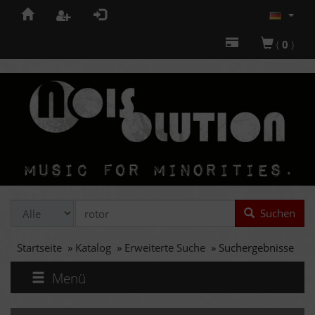
(
0
)
Suchen
Startseite
»
Katalog
»
Erweiterte Suche
»
Suchergebnisse
Menü