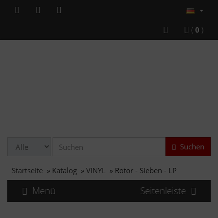
(
0
)
Suchen
Startseite
»
Katalog
»
VINYL
»
Rotor - Sieben - LP
Menü
Seitenleiste