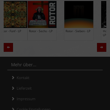
Rotor - Sechs - LP
Rotor - Sieben - LP
Hodja - The Band -
LP (Limited Edition
Re-Issue)
Zurück
Weit
Mehr über...
Kontakt
Lieferzeit
Impressum
Cookie Einstellungen