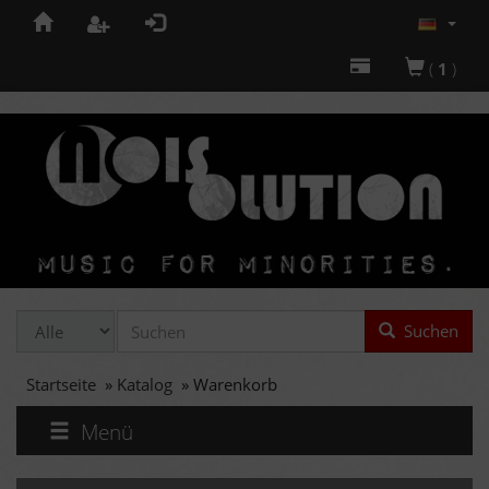
(
1
)
Suchen
Startseite
»
Katalog
»
Warenkorb
Menü