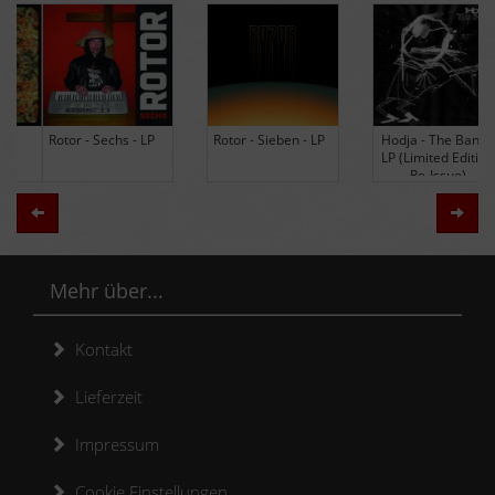
Rotor - Sechs - LP
Rotor - Sieben - LP
Hodja - The Band -
LP (Limited Edition
Re-Issue)
Zurück
Weit
Mehr über...
Kontakt
Lieferzeit
Impressum
Cookie Einstellungen