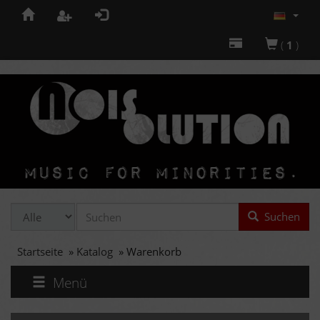
(
1
)
Suchen
Startseite
»
Katalog
»
Warenkorb
Menü