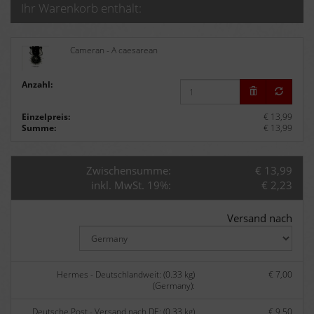
Ihr Warenkorb enthält:
Cameran - A caesarean
Anzahl:
Einzelpreis:
€ 13,99
Summe:
€ 13,99
Zwischensumme:
€ 13,99
inkl. MwSt. 19%:
€ 2,23
Versand nach
Hermes - Deutschlandweit: (0.33 kg)
€ 7,00
(Germany):
Deutsche Post - Versand nach DE: (0.33 kg)
€ 9,50