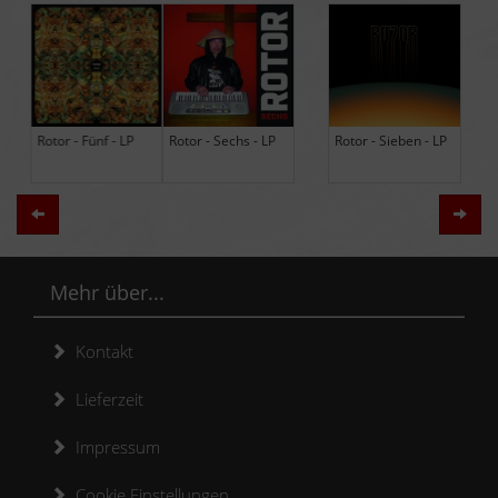
Rotor - Sechs - LP
Rotor - Sieben - LP
Hodja - The Band -
LP (Limited Edition
Re-Issue)
Zurück
Weit
Mehr über...
Kontakt
Lieferzeit
Impressum
Cookie Einstellungen