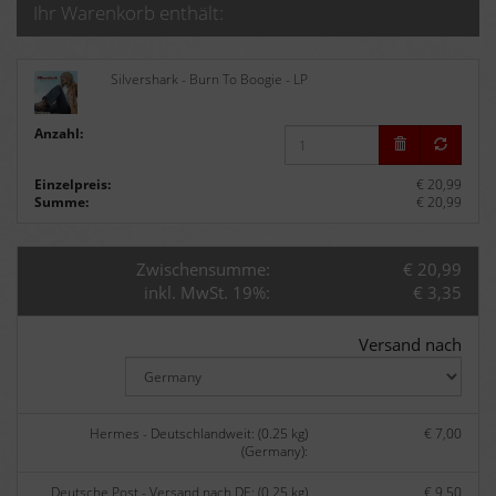
Ihr Warenkorb enthält:
Silvershark - Burn To Boogie - LP
Anzahl:
Einzelpreis:
€ 20,99
Summe:
€ 20,99
Zwischensumme:
€ 20,99
inkl. MwSt. 19%:
€ 3,35
Versand nach
Hermes - Deutschlandweit: (0.25 kg)
€ 7,00
(Germany):
Deutsche Post - Versand nach DE: (0.25 kg)
€ 9,50