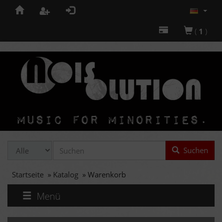
(
1
)
Suchen
Startseite
»
Katalog
»
Warenkorb
Menü