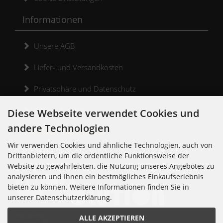
Informationen
Unsere AGB
Liefer- und Versandkosten
Privatsphäre und Datenschutz
Widerrufsrecht
Diese Webseite verwendet Cookies und
andere Technologien
Widerrufsformular
Wir verwenden Cookies und ähnliche Technologien, auch von
Kontakt
Drittanbietern, um die ordentliche Funktionsweise der
Website zu gewährleisten, die Nutzung unseres Angebotes zu
analysieren und Ihnen ein bestmögliches Einkaufserlebnis
bieten zu können. Weitere Informationen finden Sie in
unserer Datenschutzerklärung.
Noisolution
ALLE AKZEPTIEREN
Cuvrystr. 30