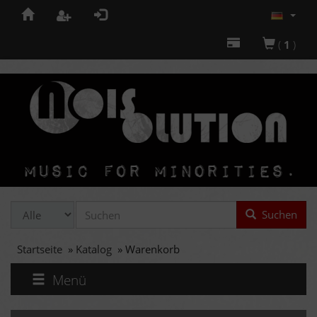
(
1
)
Suchen
Startseite
»
Katalog
»
Warenkorb
Menü