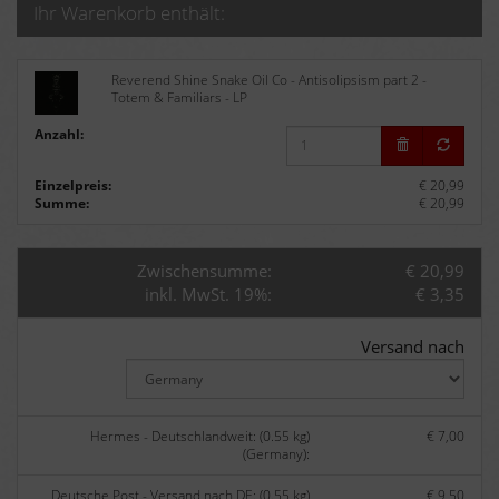
Ihr Warenkorb enthält:
Reverend Shine Snake Oil Co - Antisolipsism part 2 -
Totem & Familiars - LP
Anzahl:
Einzelpreis:
€ 20,99
Summe:
€ 20,99
Zwischensumme:
€ 20,99
inkl. MwSt. 19%:
€ 3,35
Versand nach
Hermes - Deutschlandweit: (0.55 kg)
€ 7,00
(Germany):
Deutsche Post - Versand nach DE: (0.55 kg)
€ 9,50