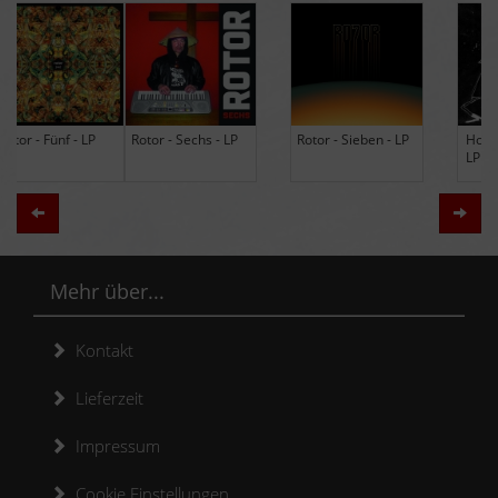
Rotor - Sechs - LP
Rotor - Sieben - LP
Hodja - The Band -
LP (Limited Edition
Re-Issue)
Zurück
Weit
Mehr über...
Kontakt
Lieferzeit
Impressum
Cookie Einstellungen