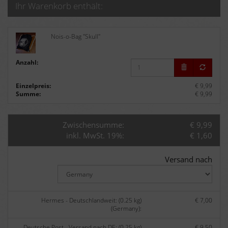
Ihr Warenkorb enthält:
Nois-o-Bag "Skull"
Anzahl:
Einzelpreis:
€ 9,99
Summe:
€ 9,99
Zwischensumme:
€ 9,99
inkl. MwSt. 19%:
€ 1,60
Versand nach
Hermes - Deutschlandweit: (0.25 kg)
€ 7,00
(Germany):
Deutsche Post - Versand nach DE: (0.25 kg)
€ 9,50