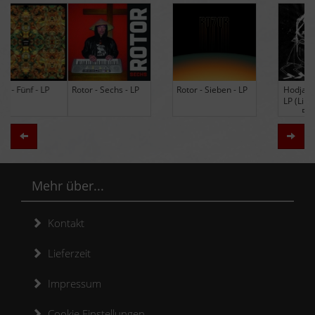
Rotor - Sechs - LP
Rotor - Sieben - LP
Hodja - The Band -
LP (Limited Edition
Re-Issue)
Zurück
Weit
Mehr über...
Kontakt
Lieferzeit
Impressum
Cookie Einstellungen