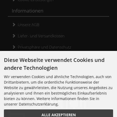
Informationen
Unsere AGB
Liefer- und Versandkosten
Privatsphäre und Datenschutz
Widerrufsrecht
Diese Webseite verwendet Cookies und
andere Technologien
Widerrufsformular
Wir verwenden Cookies und ähnliche Technologien, auch von
Kontakt
Drittanbietern, um die ordentliche Funktionsweise der
Website zu gewährleisten, die Nutzung unseres Angebotes zu
analysieren und Ihnen ein bestmögliches Einkaufserlebnis
bieten zu können. Weitere Informationen finden Sie in
unserer Datenschutzerklärung.
Noisolution
ALLE AKZEPTIEREN