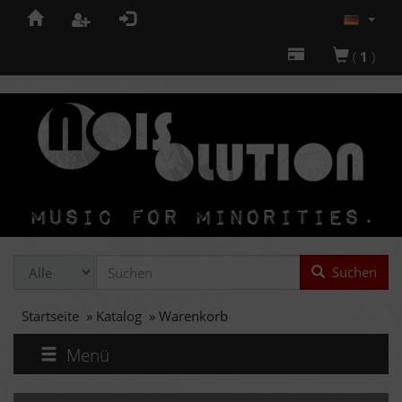
(
1
)
Suchen
Startseite
»
Katalog
»
Warenkorb
Menü