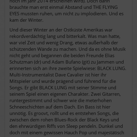
noch im Jahr 2014 erscheinen wird). Doch dann
brauchte man erst einmal Abstand und THE FLYING
EYES mussten ruhen, um nicht zu implodieren. Und es
kam der Winter.
Und dieser Winter an der Ostküste Amerikas war
rekordverdächtig lang und bitterkalt. Was man hatte,
war viel Zeit und wenig Drang, etwas außerhalb der
schützenden Wände zu machen. Und da es ohne Musik
nicht geht und begannen die beiden Freunde Elias
Schutzman (dr) und Adam Bufano (git) zu Jammen und
erinnerten sich an ihre zweite Spielwiese: BLACK LUNG.
Multi-Instrumentalist Dave Cavalier ist hier ihr
Mitspieler und wurde prägend und führend für die
Songs. Er gibt BLACK LUNG mit seiner Stimme und
seinem Spiel einen eigenen Charakter. Zwei Gitarren,
runtergestimmt und schwer wie die meterhohen
Schneeschichten auf dem Dach. Ein Bass ist hier
unnötig. Es groovt, rollt und es entstehen Songs, die
zwischen dem rohen Blues-Rock der Black Keys und
den ehrwürdigen Riffs von Sleep pendeln. Dunkel und
doch mit einem gewissen Hauch Pop und majestätisch