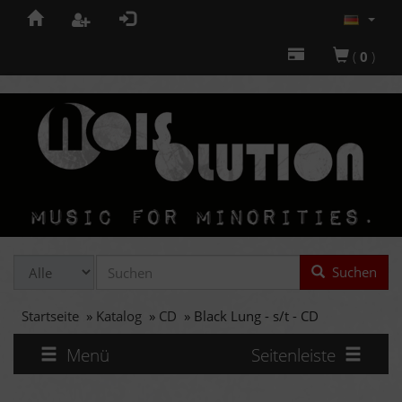
(
0
)
Suchen
Startseite
»
Katalog
»
CD
»
Black Lung - s/t - CD
Menü
Seitenleiste