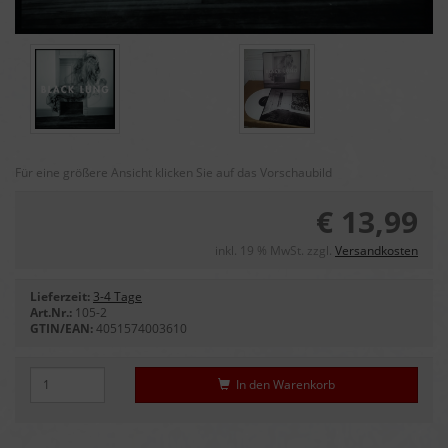
Für eine größere Ansicht klicken Sie auf das Vorschaubild
€ 13,99
inkl. 19 % MwSt. zzgl.
Versandkosten
Lieferzeit:
3-4 Tage
Art.Nr.:
105-2
GTIN/EAN:
4051574003610
In den Warenkorb