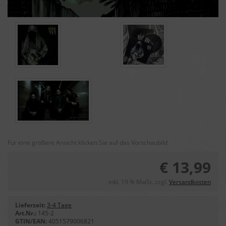
Für eine größere Ansicht klicken Sie auf das Vorschaubild
€ 13,99
inkl. 19 % MwSt. zzgl.
Versandkosten
Lieferzeit:
3-4 Tage
Art.Nr.:
145-2
GTIN/EAN:
4051579006821