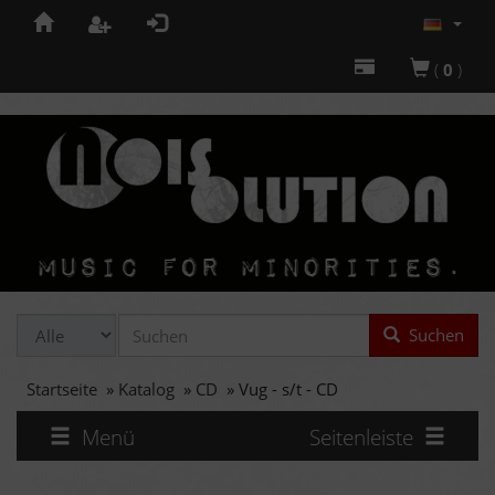
(
0
)
Suchen
Startseite
»
Katalog
»
CD
»
Vug - s/t - CD
Menü
Seitenleiste