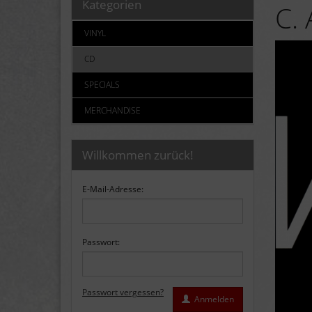
Kategorien
C.
VINYL
CD
SPECIALS
MERCHANDISE
Willkommen zurück!
E-Mail-Adresse:
Passwort:
Passwort vergessen?
Anmelden