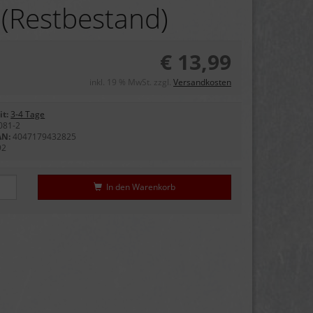
 (Restbestand)
€ 13,99
inkl. 19 % MwSt. zzgl.
Versandkosten
it:
3-4 Tage
081-2
AN:
4047179432825
92
In den Warenkorb