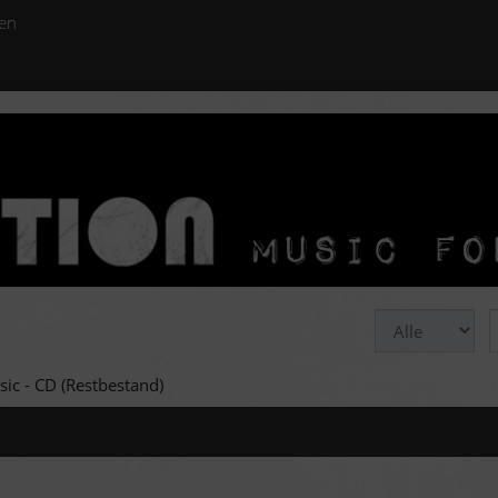
en
ic - CD (Restbestand)