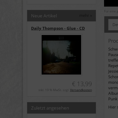
Für eine 
Neue Artikel
mehr
»
Det
Daily Thompson - Glue - CD
Pro
Schwe
Pause
treff
Repet
Jessi
Schon
monot
€ 13,99
verme
inkl. 19 % MwSt. zzgl.
Versandkosten
Album
Punk 
Hier 
Zuletzt angesehen