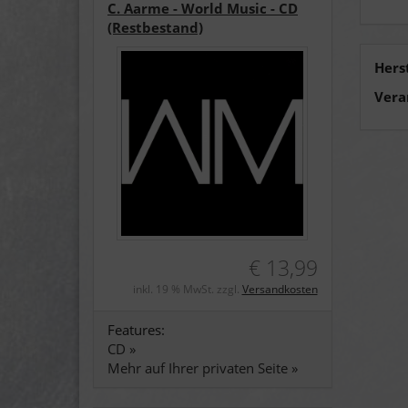
C. Aarme - World Music - CD
(Restbestand)
Hers
Vera
€ 13,99
inkl. 19 % MwSt. zzgl.
Versandkosten
Features:
CD »
Mehr auf Ihrer privaten Seite »