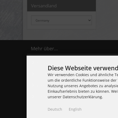
Versandland
Mehr über...
Kontakt
Diese Webseite verwend
Lieferzeit
Wir verwenden Cookies und ähnliche Te
um die ordentliche Funktionsweise der 
Impressum
Nutzung unseres Angebotes zu analysi
Einkaufserlebnis bieten zu können. Wei
Cookie Einstellungen
unserer Datenschutzerklärung.
Deutsch
English