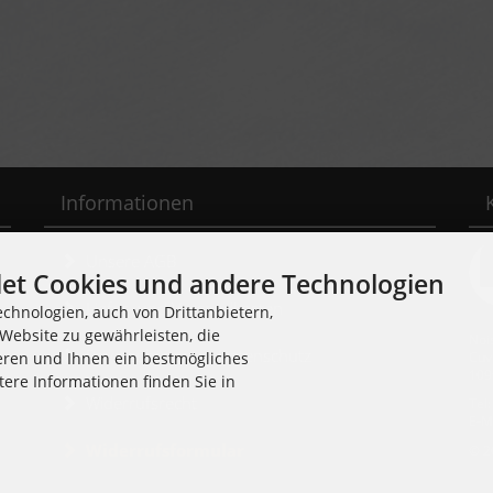
Informationen
Unsere AGB
et Cookies und andere Technologien
Liefer- und Versandkosten
chnologien, auch von Drittanbietern,
Website zu gewährleisten, die
Noi
Privatsphäre und Datenschutz
Cuv
eren und Ihnen ein bestmögliches
109
tere Informationen finden Sie in
Widerrufsrecht
Tel
E-M
Widerrufsformular
© 2