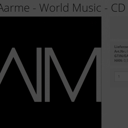
 Aarme - World Music - CD
Lieferze
Art.Nr.:
GTIN/E
HAN:
0,