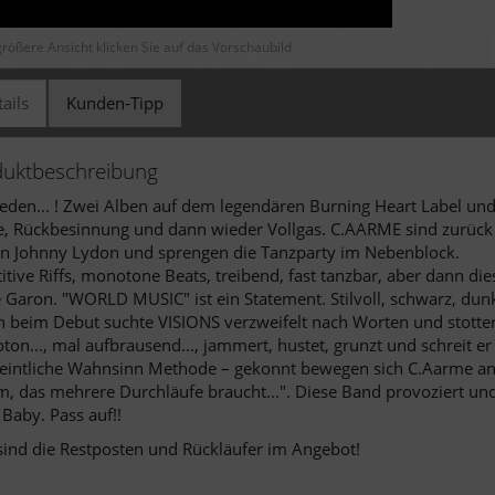
größere Ansicht klicken Sie auf das Vorschaubild
ails
Kunden-Tipp
duktbeschreibung
den... ! Zwei Alben auf dem legendären Burning Heart Label und
, Rückbesinnung und dann wieder Vollgas. C.AARME sind zurück m
en Johnny Lydon und sprengen die Tanzparty im Nebenblock.
itive Riffs, monotone Beats, treibend, fast tanzbar, aber dann d
e Garon. "WORLD MUSIC" ist ein Statement. Stilvoll, schwarz, dunk
 beim Debut suchte VISIONS verzweifelt nach Worten und stotte
on..., mal aufbrausend..., jammert, hustet, grunzt und schreit er
intliche Wahnsinn Methode – gekonnt bewegen sich C.Aarme an 
, das mehrere Durchläufe braucht...". Diese Band provoziert und fo
Baby. Pass auf!!
sind die Restposten und Rückläufer im Angebot!