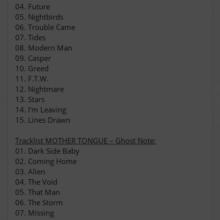
04. Future
05. Nightbirds
06. Trouble Came
07. Tides
08. Modern Man
09. Casper
10. Greed
11. F.T.W.
12. Nightmare
13. Stars
14. I’m Leaving
15. Lines Drawn
Tracklist MOTHER TONGUE – Ghost Note:
01. Dark Side Baby
02. Coming Home
03. Alien
04. The Void
05. That Man
06. The Storm
07. Missing