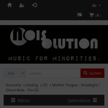
(
0
)
Suchen
Startseite
»
Katalog
»
CD
»
Mother Tongue - Streetlight /
Ghost Note - Do-CD
Menü
Seitenleiste