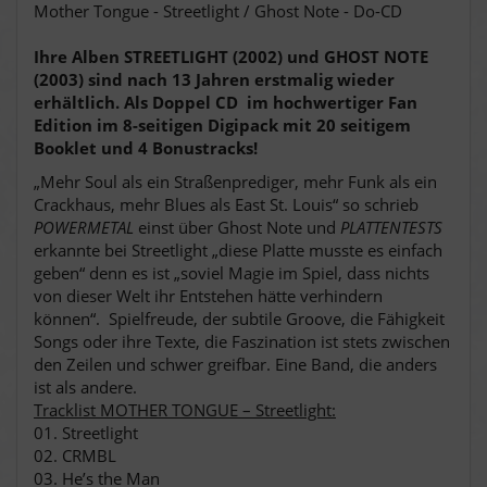
Mother Tongue - Streetlight / Ghost Note - Do-CD
Ihre Alben STREETLIGHT (2002) und GHOST NOTE
(2003) sind nach 13 Jahren erstmalig wieder
erhältlich. Als Doppel CD
im hochwertiger Fan
Edition im 8-seitigen Digipack mit 20 seitigem
Booklet und 4 Bonustracks!
„Mehr Soul als ein Straßenprediger, mehr Funk als ein
Crackhaus, mehr Blues als East St. Louis“ so schrieb
POWERMETAL
einst über Ghost Note und
PLATTENTESTS
erkannte bei Streetlight „diese Platte musste es einfach
geben“ denn es ist „soviel Magie im Spiel, dass nichts
von dieser Welt ihr Entstehen hätte verhindern
können“.
Spielfreude, der subtile Groove, die Fähigkeit
Songs oder ihre Texte, die Faszination ist stets zwischen
den Zeilen und schwer greifbar. Eine Band, die anders
ist als andere.
Tracklist MOTHER TONGUE – Streetlight:
01. Streetlight
02. CRMBL
03. He’s the Man