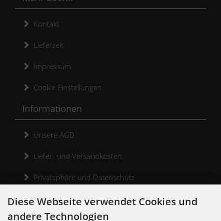
Kontakt
Lieferzeit
Impressum
Cookie Einstellungen
Informationen
Unsere AGB
Liefer- und Versandkosten
Privatsphäre und Datenschutz
Widerrufsrecht
Diese Webseite verwendet Cookies und
andere Technologien
Widerrufsformular