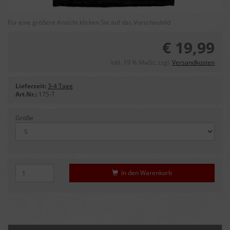
Für eine größere Ansicht klicken Sie auf das Vorschaubild
€ 19,99
inkl. 19 % MwSt. zzgl.
Versandkosten
Lieferzeit:
3-4 Tage
Art.Nr.:
175-T
Größe
In den Warenkorb