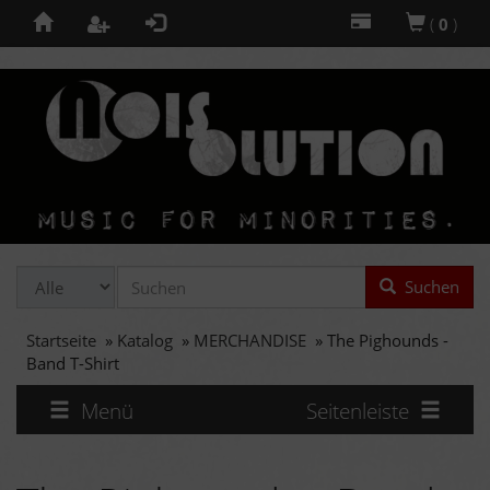
(
0
)
Suchen
Startseite
»
Katalog
»
MERCHANDISE
»
The Pighounds -
Band T-Shirt
Menü
Seitenleiste