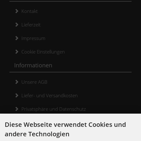
Kontakt
Lieferzeit
Impressum
Cookie Einstellungen
Informationen
Unsere AGB
Liefer- und Versandkosten
Privatsphäre und Datenschutz
Widerrufsrecht
Diese Webseite verwendet Cookies und
andere Technologien
Widerrufsformular