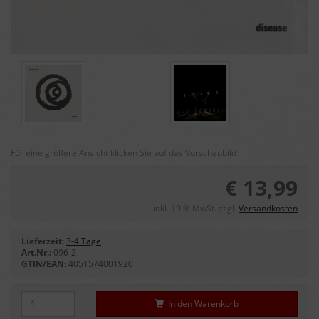
Für eine größere Ansicht klicken Sie auf das Vorschaubild
€ 13,99
inkl. 19 % MwSt. zzgl.
Versandkosten
Lieferzeit:
3-4 Tage
Art.Nr.:
096-2
GTIN/EAN:
4051574001920
In den Warenkorb