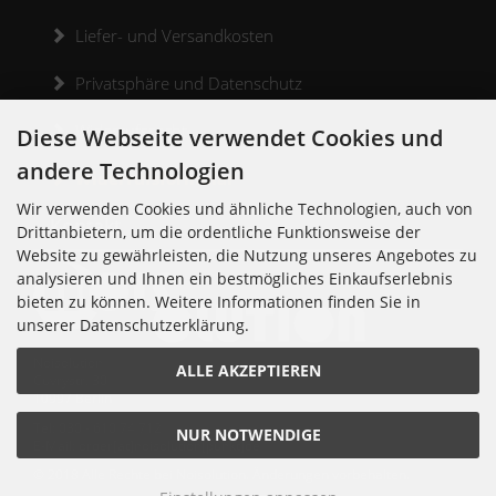
Liefer- und Versandkosten
Privatsphäre und Datenschutz
Widerrufsrecht
Diese Webseite verwendet Cookies und
andere Technologien
Widerrufsformular
Wir verwenden Cookies und ähnliche Technologien, auch von
Kontakt
Drittanbietern, um die ordentliche Funktionsweise der
Website zu gewährleisten, die Nutzung unseres Angebotes zu
analysieren und Ihnen ein bestmögliches Einkaufserlebnis
bieten zu können. Weitere Informationen finden Sie in
unserer Datenschutzerklärung.
Noisolution
ALLE AKZEPTIEREN
Cuvrystr. 30
10997 Berlin
Tel: 030 - 610 74 712
NUR NOTWENDIGE
E-Mail: order[at]noisolution[punkt]de
© 2018 Alle Rechte bei Noisolution. Änderungen vorbehalten.