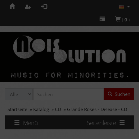
(
0
)
Suchen
Startseite
»
Katalog
»
CD
»
Grande Roses - Disease - CD
Menü
Seitenleiste