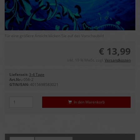
Für eine größere Ansicht klicken Sie auf das Vorschaubild
€ 13,99
inkl. 19 % MwSt. zzgl.
Versandkosten
Lieferzeit:
3-4 Tage
Art.Nr.:
056-2
GTIN/EAN:
4015698583021
In den Warenkorb