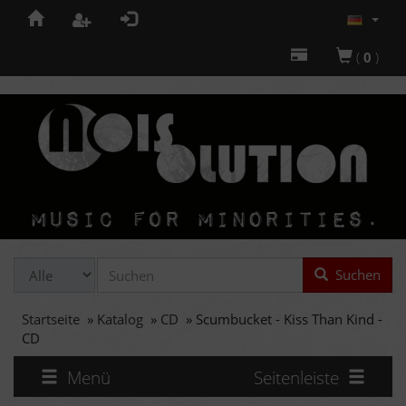
(
0
)
Suchen
Startseite
»
Katalog
»
CD
»
Scumbucket - Kiss Than Kind -
CD
Menü
Seitenleiste