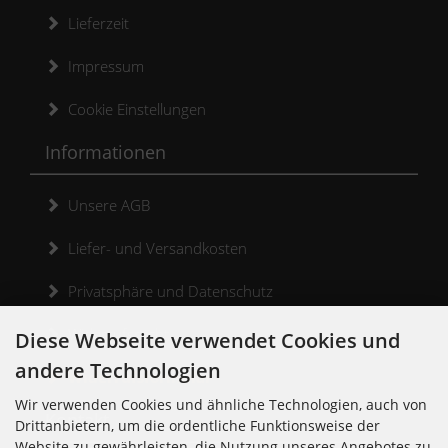
Lieferzeit
Impressum
Cookie Einstellungen
Informationen
Unsere AGB
Liefer- und Versandkosten
Privatsphäre und Datenschutz
Widerrufsrecht
Diese Webseite verwendet Cookies und
andere Technologien
Widerrufsformular
Wir verwenden Cookies und ähnliche Technologien, auch von
Kontakt
Drittanbietern, um die ordentliche Funktionsweise der
Website zu gewährleisten, die Nutzung unseres Angebotes zu