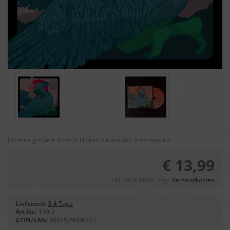
Für eine größere Ansicht klicken Sie auf das Vorschaubild
€ 13,99
inkl. 19 % MwSt. zzgl.
Versandkosten
Lieferzeit:
3-4 Tage
Art.Nr.:
139-2
GTIN/EAN:
4051579006227