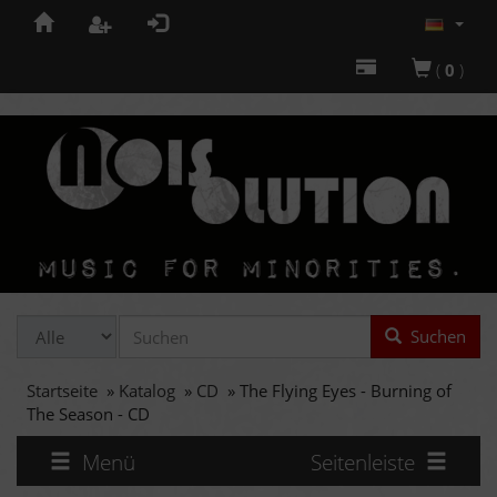
(
0
)
Suchen
Startseite
»
Katalog
»
CD
»
The Flying Eyes - Burning of
The Season - CD
Menü
Seitenleiste