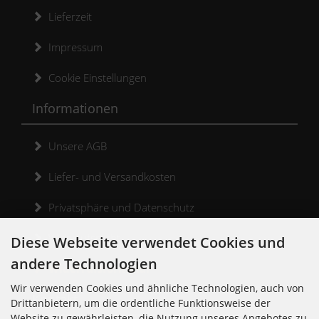
Lieferzeit
Impressum
Cookie Einstellungen
Informationen
Unsere AGB
Liefer- und Versandkosten
Privatsphäre und Datenschutz
Widerrufsrecht
Diese Webseite verwendet Cookies und
andere Technologien
Widerrufsformular
Wir verwenden Cookies und ähnliche Technologien, auch von
Kontakt
Drittanbietern, um die ordentliche Funktionsweise der
Website zu gewährleisten, die Nutzung unseres Angebotes zu