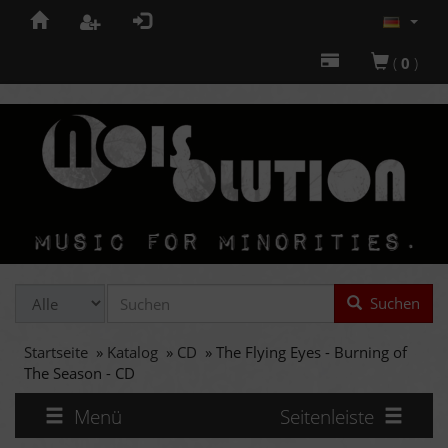
(
0
)
Suchen
Startseite
»
Katalog
»
CD
»
The Flying Eyes - Burning of
The Season - CD
Menü
Seitenleiste