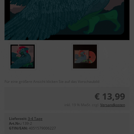
Für eine größere Ansicht klicken Sie auf das Vorschaubild
€ 13,99
inkl. 19 % MwSt. zzgl.
Versandkosten
Lieferzeit:
3-4 Tage
Art.Nr.:
139-2
GTIN/EAN:
4051579006227