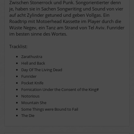
Zwischen Stonerrock und Punk. Songorientierter denn
je, haben sie in Sachen Songwriting und Sound von vier
auf acht Zylinder getuned und geben Vollgas. Ein
Roadtrip mit Motoerhead Kassette im Player durch die
Wüste Negev, ein Tanz am Strand von Tel Aviv. Funrider
im besten sinne des Wortes.
Tracklist:
Zarathustra
Hell and Back
Day Of The Living Dead
Funrider
Pocket Knife
Fornication Under the Consent of the King#
Notorious
Mountain She
Some Things were Bound to Fail
The Die