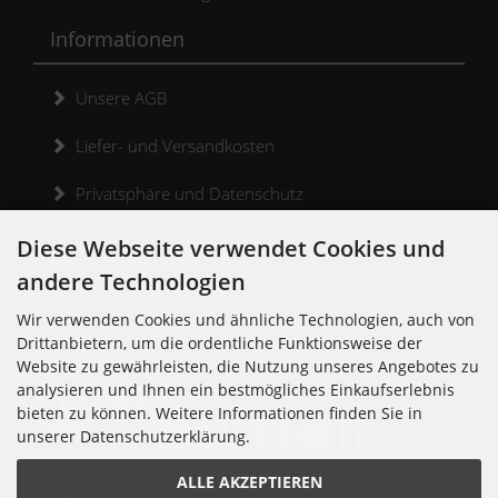
Informationen
Unsere AGB
Liefer- und Versandkosten
Privatsphäre und Datenschutz
Widerrufsrecht
Diese Webseite verwendet Cookies und
andere Technologien
Widerrufsformular
Wir verwenden Cookies und ähnliche Technologien, auch von
Kontakt
Drittanbietern, um die ordentliche Funktionsweise der
Website zu gewährleisten, die Nutzung unseres Angebotes zu
analysieren und Ihnen ein bestmögliches Einkaufserlebnis
bieten zu können. Weitere Informationen finden Sie in
unserer Datenschutzerklärung.
Noisolution
ALLE AKZEPTIEREN
Cuvrystr. 30