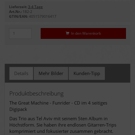
Lieferzeit:
3-4 Tage
Art.Nr.:
182-2
GTIN/EAN:
4051579016417
In den Warenkorb
Details
Mehr Bilder
Kunden-Tipp
Produktbeschreibung
The Great Machine - Funrider - CD im 4 seitiges
Digipack
Das Trio aus Tel Aviv mit seinem 5ten Album in
Höchstform. Sie haben ihre endlosen Gitarren-Trips
komprimiert und fokusierter zusammen gebracht.