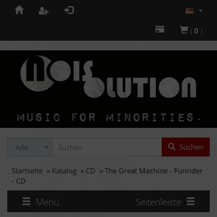
(
0
)
Suchen
Startseite
»
Katalog
»
CD
»
The Great Machine - Funrider
- CD
Menü
Seitenleiste