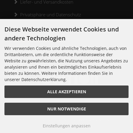
Liefer- und Versandkosten
Privatsphäre und Datenschutz
Widerrufsrecht
Diese Webseite verwendet Cookies und
andere Technologien
Widerrufsformular
Wir verwenden Cookies und ähnliche Technologien, auch von
Kontakt
Drittanbietern, um die ordentliche Funktionsweise der
Website zu gewährleisten, die Nutzung unseres Angebotes zu
analysieren und Ihnen ein bestmögliches Einkaufserlebnis
bieten zu können. Weitere Informationen finden Sie in
unserer Datenschutzerklärung.
Noisolution
ALLE AKZEPTIEREN
Cuvrystr. 30
10997 Berlin
Tel: 030 - 610 74 712
NUR NOTWENDIGE
E-Mail: order[at]noisolution[punkt]de
© 2018 Alle Rechte bei Noisolution. Änderungen vorbehalten.
Einstellungen anpassen