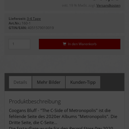
inkl. 19 % MwSt. zzgl.
Versandkosten
Lieferzeit:
3-4 Tage
Art.Nr.:
160-1
GTIN/EAN:
4051579010019
In den Warenkorb
Details
Mehr Bilder
Kunden-Tipp
Produktbeschreibung
Coogans Bluff - "The C-Side of Metronopolis" ist die
fehlende Seite des 2020er Albums "Metronopolis". Die
Dritte Seite, die C-Seite...
Die Erstauflage wurde für den
Record Store Day
2020