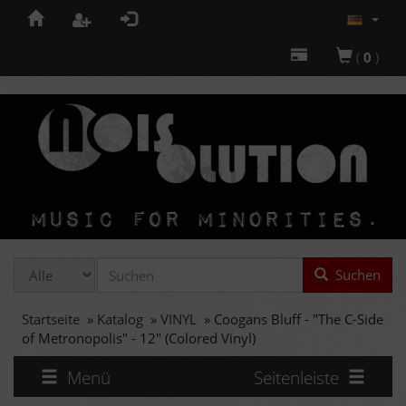
(
0
)
Suchen
Startseite
»
Katalog
»
VINYL
»
Coogans Bluff - "The C-Side
of Metronopolis" - 12" (Colored Vinyl)
Menü
Seitenleiste