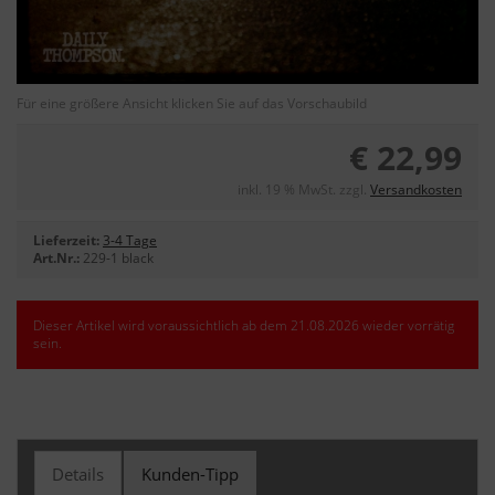
Für eine größere Ansicht klicken Sie auf das Vorschaubild
€ 22,99
inkl. 19 % MwSt. zzgl.
Versandkosten
Lieferzeit:
3-4 Tage
Art.Nr.:
229-1 black
Dieser Artikel wird voraussichtlich ab dem 21.08.2026 wieder vorrätig
sein.
Details
Kunden-Tipp