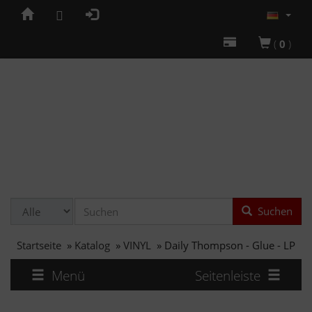
(
0
)
Suchen
Startseite
»
Katalog
»
VINYL
»
Daily Thompson - Glue - LP
Menü
Seitenleiste