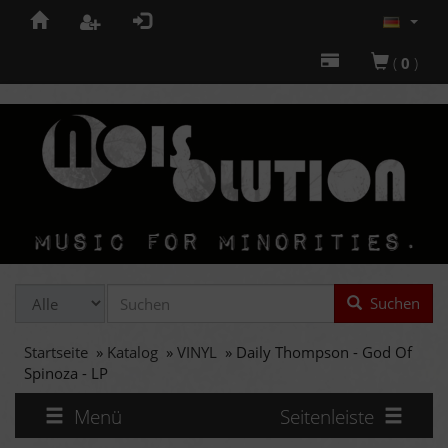
(
0
)
Suchen
Startseite
»
Katalog
»
VINYL
»
Daily Thompson - God Of
Spinoza - LP
Menü
Seitenleiste