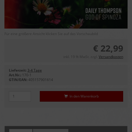
Für eine größere Ansicht klicken Sie auf das Vorschaubild
€ 22,99
inkl. 19 % MwSt. zzgl.
Versandkosten
Lieferzeit:
3-4 Tage
Art.Nr.:
170-1
GTIN/EAN:
405157901614
In den Warenkorb