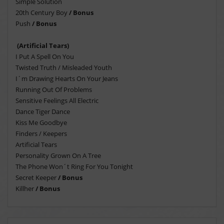
Simple Solution
20th Century Boy
/ Bonus
Push
/ Bonus
(Artificial Tears)
I Put A Spell On You
Twisted Truth / Misleaded Youth
I´m Drawing Hearts On Your Jeans
Running Out Of Problems
Sensitive Feelings All Electric
Dance Tiger Dance
Kiss Me Goodbye
Finders / Keepers
Artificial Tears
Personality Grown On A Tree
The Phone Won´t Ring For You Tonight
Secret Keeper
/ Bonus
Killher
/ Bonus