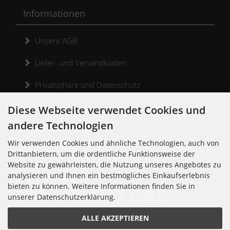
Informationen
Unsere AGB
Liefer- und Versandkosten
Privatsphäre und Datenschutz
Widerrufsrecht
Diese Webseite verwendet Cookies und
andere Technologien
Widerrufsformular
Wir verwenden Cookies und ähnliche Technologien, auch von
Kontakt
Drittanbietern, um die ordentliche Funktionsweise der
Website zu gewährleisten, die Nutzung unseres Angebotes zu
analysieren und Ihnen ein bestmögliches Einkaufserlebnis
bieten zu können. Weitere Informationen finden Sie in
unserer Datenschutzerklärung.
Noisolution
ALLE AKZEPTIEREN
Cuvrystr. 30