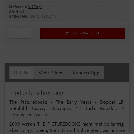
Lieferzeit:
3-4 Tage
Art.Nr.:
164-1
GTIN/EAN:
4051579010514
In den Warenkorb
Details
Mehr Bilder
Kunden-Tipp
Produktbeschreibung
The Picturebooks - The Early Years - Doppel LP,
Gatefold Cover, 28seitiges 12 Inch Booklet, 4
Unreleased Tracks
2009 waren THE PICTUREBOOKS nicht mal volljährig,
aber Songs, Ideen, Sounds und Stil zeigten, warum sie