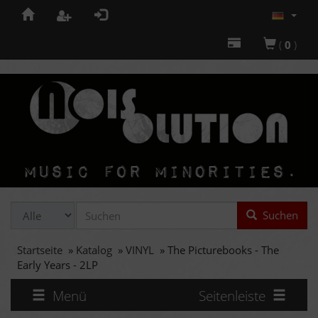
(
0
)
Suchen
Startseite
»
Katalog
»
VINYL
»
The Picturebooks - The
Early Years - 2LP
Menü
Seitenleiste