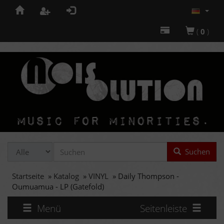
(
0
)
Suchen
Startseite
»
Katalog
»
VINYL
»
Daily Thompson -
Oumuamua - LP (Gatefold)
Menü
Seitenleiste