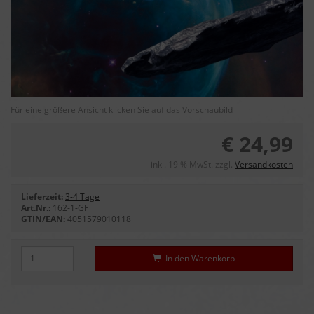
Für eine größere Ansicht klicken Sie auf das Vorschaubild
€ 24,99
inkl. 19 % MwSt. zzgl.
Versandkosten
Lieferzeit:
3-4 Tage
Art.Nr.:
162-1-GF
GTIN/EAN:
4051579010118
In den Warenkorb