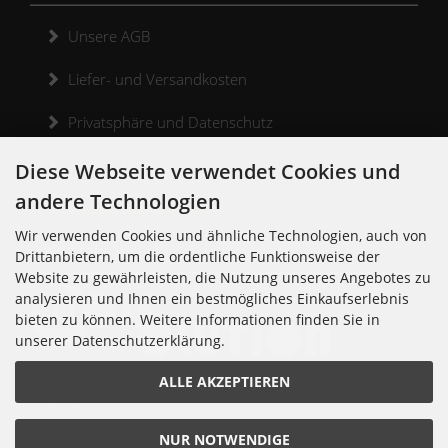
Unsere AGB
Liefer- und Versandkosten
Privatsphäre und Datenschutz
Widerrufsrecht
Diese Webseite verwendet Cookies und
andere Technologien
Widerrufsformular
Wir verwenden Cookies und ähnliche Technologien, auch von
Kontakt
Drittanbietern, um die ordentliche Funktionsweise der
Website zu gewährleisten, die Nutzung unseres Angebotes zu
analysieren und Ihnen ein bestmögliches Einkaufserlebnis
bieten zu können. Weitere Informationen finden Sie in
unserer Datenschutzerklärung.
Noisolution
ALLE AKZEPTIEREN
Cuvrystr. 30
10997 Berlin
Tel: 030 - 610 74 712
NUR NOTWENDIGE