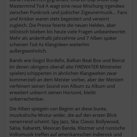
Mastermind Tod A wagt eine neue Mischung irgendwo
zwischen Punkrock und jüdischer Zigeunermusik...
Fans
und Kritiker waren stets begeistert und verwirrt
zugleich. Die Presse feierte die neuen Helden, aber
stilistisch blieben bis heute viele Fragen unbeantwortet.
Mehr als anderthalb Jahrzehnte und 7 Alben später
scheinen Tod As Klangideen weiterhin
außergewöhnlich.
Bands wie Gogol Bordello, Balkan Beat Box und Beirut
(in denen übrigens überall alte FIREWATER Mitstreiter
spielen) schipperten in ähnlichen Klangwelten zwar
kommerziell an dem Meister vorbei, aber der Meistert
verfeinert seinen Sound von Album zu Album und
erweitert unbeirrt seinen Horizont, bleibt
unberrechenbar.
Die Alben spiegeln von Beginn an diese bunte,
musikalische Mixtur wider, die auf den ersten Blick
verwirrend scheint: Spy Jazz, Ska; Classic Bollywood,
Salsa, Kabarett, Mexican Banda, Klezmer und russische
Volksmusik treffen auf amerikanischen Indierock und