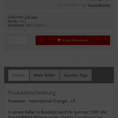
inkl. 19 % MwSt. zzgl.
Versandkosten
Lieferzeit:
3-4 Tage
Art.Nr.:
93-1
GTIN/EAN:
405157400111_
In den Warenkorb
Details
Mehr Bilder
Kunden-Tipp
Produktbeschreibung
Firewater - International Orange! - LP
In einem Keller in Brooklyn wird im Sommer 1997 die
Band FIREWATER gegründet. Und Ex-Cop Shoot Cop