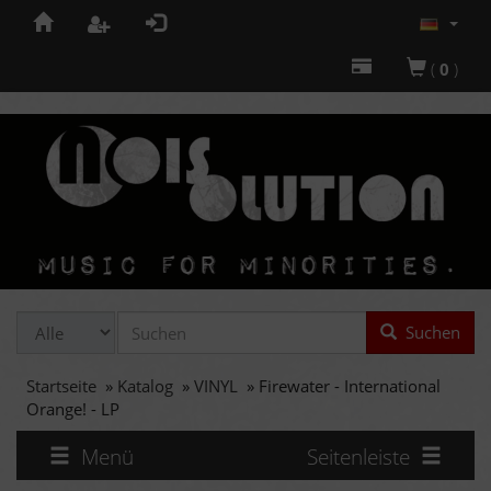
(
0
)
Suchen
Startseite
»
Katalog
»
VINYL
»
Firewater - International
Orange! - LP
Menü
Seitenleiste