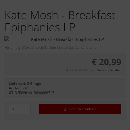
Kate Mosh - Breakfast
Epiphanies LP
Für eine größere Ansicht klicken Sie auf das Vorschaubild
€ 20,99
inkl. 19 % MwSt. zzgl.
Versandkosten
Lieferzeit:
3-4 Tage
Art.Nr.:
60-1
GTIN/EAN:
4015698666717
In den Warenkorb