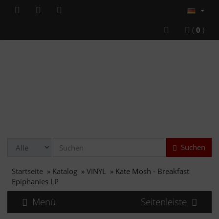
(
0
)
Suchen
Startseite
»
Katalog
»
VINYL
»
Kate Mosh - Breakfast
Epiphanies LP
Menü
Seitenleiste