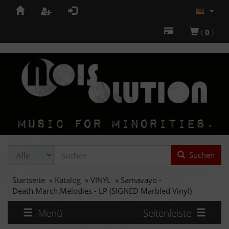
(
0
)
Suchen
Startseite
»
Katalog
»
VINYL
»
Samavayo -
Death.March.Melodies - LP (SIGNED Marbled Vinyl)
Menü
Seitenleiste