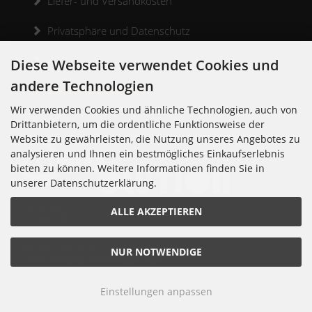
Liefer- und Versandkosten
Privatsphäre und Datenschutz
Widerrufsrecht
Diese Webseite verwendet Cookies und
andere Technologien
Widerrufsformular
Wir verwenden Cookies und ähnliche Technologien, auch von
Kontakt
Drittanbietern, um die ordentliche Funktionsweise der
Website zu gewährleisten, die Nutzung unseres Angebotes zu
analysieren und Ihnen ein bestmögliches Einkaufserlebnis
bieten zu können. Weitere Informationen finden Sie in
unserer Datenschutzerklärung.
Noisolution
ALLE AKZEPTIEREN
Cuvrystr. 30
10997 Berlin
Tel: 030 - 610 74 712
NUR NOTWENDIGE
E-Mail: order[at]noisolution[punkt]de
© 2018 Alle Rechte bei Noisolution. Änderungen vorbehalten.
Einstellungen anpassen
Noisolution © 2026 | Template © 2026 by Karl