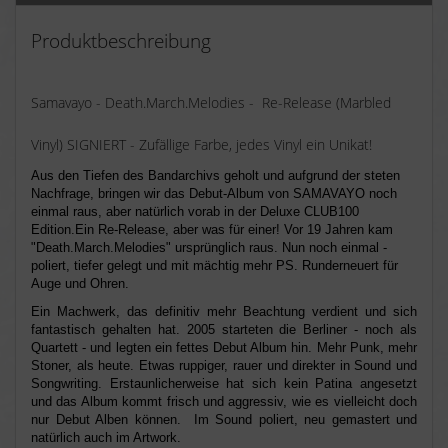
Produktbeschreibung
Samavayo - Death.March.Melodies - Re-Release (Marbled
Vinyl) SIGNIERT - Zufällige Farbe, jedes Vinyl ein Unikat!
Aus den Tiefen des Bandarchivs geholt und aufgrund der steten
Nachfrage, bringen wir das Debut-Album von SAMAVAYO noch
einmal raus, aber natürlich vorab in der Deluxe CLUB100
Edition.Ein Re-Release, aber was für einer! Vor 19 Jahren kam
"Death.March.Melodies" ursprünglich raus. Nun noch einmal -
poliert, tiefer gelegt und mit mächtig mehr PS. Runderneuert für
Auge und Ohren.
Ein Machwerk, das definitiv mehr Beachtung verdient und sich
fantastisch gehalten hat. 2005 starteten die Berliner - noch als
Quartett - und legten ein fettes Debut Album hin. Mehr Punk, mehr
Stoner, als heute. Etwas ruppiger, rauer und direkter in Sound und
Songwriting. Erstaunlicherweise hat sich kein Patina angesetzt
und das Album kommt frisch und aggressiv, wie es vielleicht doch
nur Debut Alben können. Im Sound poliert, neu gemastert und
natürlich auch im Artwork.