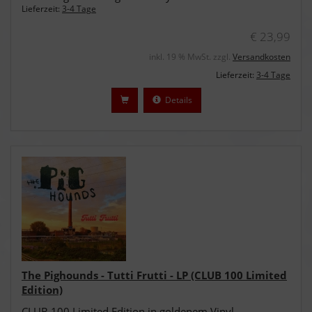
Lieferzeit:
3-4 Tage
€ 23,99
inkl. 19 % MwSt. zzgl.
Versandkosten
Lieferzeit:
3-4 Tage
Details
The Pighounds - Tutti Frutti - LP (CLUB 100 Limited
Edition)
CLUB 100 Limited Edition in goldenem Vinyl,