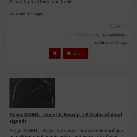
Artwork plus Download Code
Lieferzeit:
3-4 Tage
€ 24,99
inkl. 19 % MwSt. zzgl.
Versandkosten
Lieferzeit:
3-4 Tage
Details
Anger MGMT. - Anger Is Energy - LP (Colored Vinyl
signed)
Anger MGMT. - Anger Is Energy - limitierte Erstauflage
in weißem Vinyl, handsigniert, mit extra Lyric Sheet