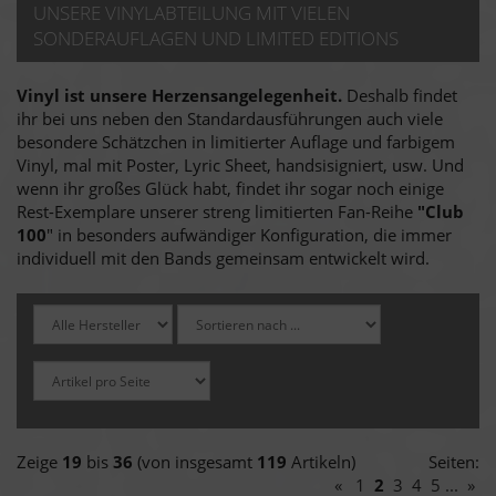
UNSERE VINYLABTEILUNG MIT VIELEN
SONDERAUFLAGEN UND LIMITED EDITIONS
Vinyl ist unsere Herzensangelegenheit.
Deshalb findet
ihr bei uns neben den Standardausführungen auch viele
besondere Schätzchen in limitierter Auflage und farbigem
Vinyl, mal mit Poster, Lyric Sheet, handsisigniert, usw. Und
wenn ihr großes Glück habt, findet ihr sogar noch einige
Rest-Exemplare unserer streng limitierten Fan-Reihe
"Club
100
" in besonders aufwändiger Konfiguration, die immer
individuell mit den Bands gemeinsam entwickelt wird.
Zeige
19
bis
36
(von insgesamt
119
Artikeln)
Seiten:
«
1
2
3
4
5
...
»