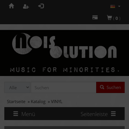
(
0
)
Suchen
Startseite
»
Katalog
»
VINYL
Menü
Seitenleiste