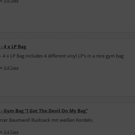
it:
3-4 Tage
- 4 x LP Bag
- 4 x LP Bag includes 4 different vinyl LP's in a nice gym bag
it:
3-4 Tage
 - Gym Bag "I Got The Devil On My Bag"
zer Baumwoll Rucksack mit weißen Kordeln.
it:
3-4 Tage