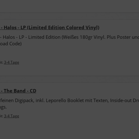
- Halos - LP (Limited Edition Colored Vinyl)
- Halos - LP - Limited Edition (Weißes 180gr Vinyl. Plus Poster u
oad Code)
it:
3-4 Tage
 - The Band - CD
feinen Digipack, inkl. Leporello Booklet mit Texten, Inside-out Dr
gs.
it:
3-4 Tage