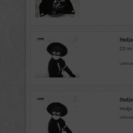
Hodja 
CD im 
Lieferze
Hodja 
Hodja 
Lieferze