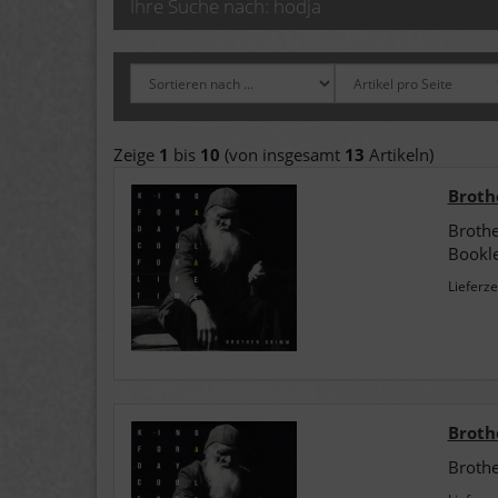
Ihre Suche nach: hodja
Zeige
1
bis
10
(von insgesamt
13
Artikeln)
Brothe
Brothe
Bookle
Lieferze
Brothe
Brothe