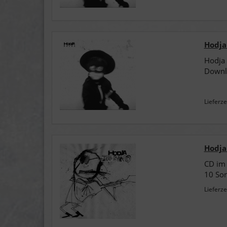
Hodja 
Hodja 
Downl
Lieferze
Hodja
CD im 
10 Son
Lieferze