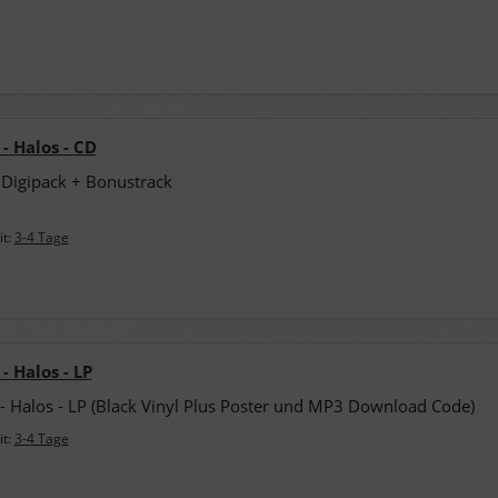
- Halos - CD
Digipack + Bonustrack
it:
3-4 Tage
- Halos - LP
- Halos - LP (Black Vinyl Plus Poster und MP3 Download Code)
it:
3-4 Tage