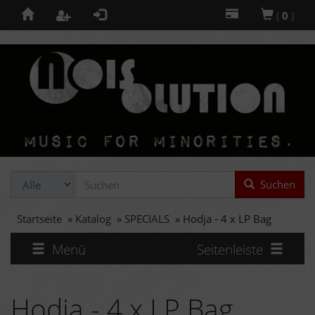
(
0
)
Suchen
Startseite
»
Katalog
»
SPECIALS
»
Hodja - 4 x LP Bag
Menü
Seitenleiste
Hodja - 4 x LP Bag