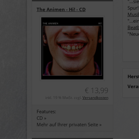
"...s
Spur!
The Animen - Hi! - CD
Musi
"...e
Beatb
"Neue
Hers
Vera
€ 13,99
inkl. 19 % MwSt. zzgl.
Versandkosten
Features:
CD »
Mehr auf Ihrer privaten Seite »