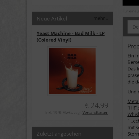
Für eine 
Neue Artikel
mehr
»
Det
Yeast Machine - Bad Milk - LP
(Colored Vinyl)
Pro
Ein f
Berse
Das I
präse
die d
Und d
Meta
€ 24,99
“Hi!”
inkl. 19 % MwSt. zzgl.
Versandkosten
Whis
"...e
mit s
Zuletzt angesehen
Storm