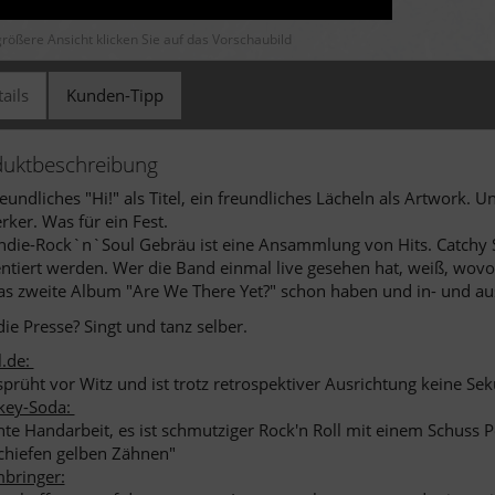
größere Ansicht klicken Sie auf das Vorschaubild
ails
Kunden-Tipp
duktbeschreibung
reundliches "Hi!" als Titel, ein freundliches Lächeln als Artwork.
rker. Was für ein Fest.
ndie-Rock`n`Soul Gebräu ist eine Ansammlung von Hits. Catchy 
ntiert werden. Wer die Band einmal live gesehen hat, weiß, wovon
as zweite Album "Are We There Yet?" schon haben und in- und a
ie Presse? Singt und tanz selber.
l.de:
 sprüht vor Witz und ist trotz retrospektiver Ausrichtung keine Se
key-Soda:
chte Handarbeit, es ist schmutziger Rock'n Roll mit einem Schuss 
chiefen gelben Zähnen"
bringer: