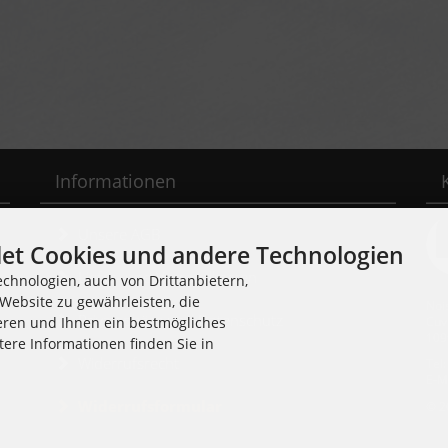
Informationen
Unsere AGB
et Cookies und andere Technologien
Liefer- und Versandkosten
chnologien, auch von Drittanbietern,
Website zu gewährleisten, die
Noi
Privatsphäre und Datenschutz
Cuv
eren und Ihnen ein bestmögliches
109
tere Informationen finden Sie in
Widerrufsrecht
Tel
E-M
Widerrufsformular
© 2