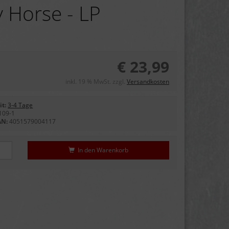
 Horse - LP
€ 23,99
inkl. 19 % MwSt. zzgl.
Versandkosten
it:
3-4 Tage
109-1
AN:
4051579004117
In den Warenkorb