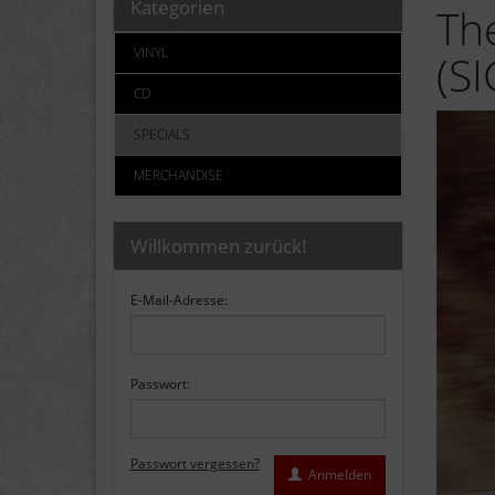
Kategorien
Th
VINYL
(S
CD
SPECIALS
MERCHANDISE
Willkommen zurück!
E-Mail-Adresse:
Passwort:
Passwort vergessen?
Anmelden