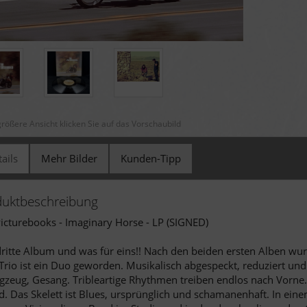
größere Ansicht klicken Sie auf das Vorschaubild
ails
Mehr Bilder
Kunden-Tipp
duktbeschreibung
icturebooks - Imaginary Horse - LP (SIGNED)
ritte Album und was für eins!! Nach den beiden ersten Alben wurd
rio ist ein Duo geworden. Musikalisch abgespeckt, reduziert und 
gzeug, Gesang. Tribleartige Rhythmen treiben endlos nach Vorne. 
. Das Skelett ist Blues, ursprünglich und schamanenhaft. In e