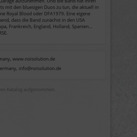
n Garage aufzunehmen. Und die Band hat ihren
s mit den bluesigen Duos zu tun, die aktuell in
eine Royal Blood oder DFA1979. Eine eigene
hend, dass die Band zunächst in den USA
a, Frankreich, England, Holland, Spanien...
RSE.
rmany, www.noisolution.de
Germany, info@noisolution.de
eren Katalog aufgenommen.