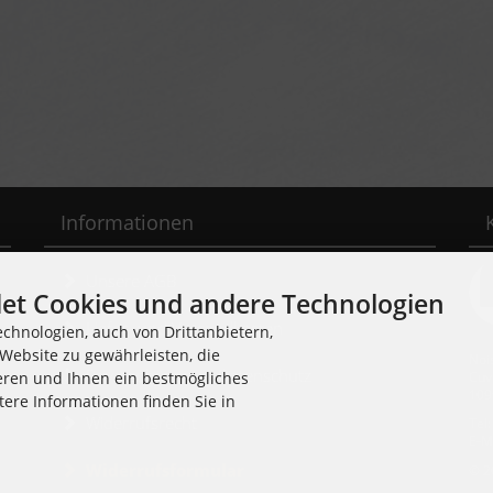
Informationen
Unsere AGB
et Cookies und andere Technologien
Liefer- und Versandkosten
chnologien, auch von Drittanbietern,
Website zu gewährleisten, die
Noi
Privatsphäre und Datenschutz
Cuv
eren und Ihnen ein bestmögliches
109
tere Informationen finden Sie in
Widerrufsrecht
Tel
E-M
Widerrufsformular
© 2