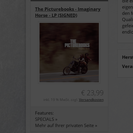
die e
eigen
The Picturebooks - Imaginary
den M
Horse - LP (SIGNED)
Quali
gefei
endl
Hers
Vera
€ 23,99
inkl. 19 % MwSt. zzgl.
Versandkosten
Features:
SPECIALS »
Mehr auf Ihrer privaten Seite »