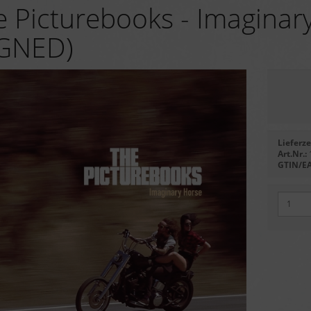
e Picturebooks - Imaginary
IGNED)
Lieferze
Art.Nr.:
GTIN/E