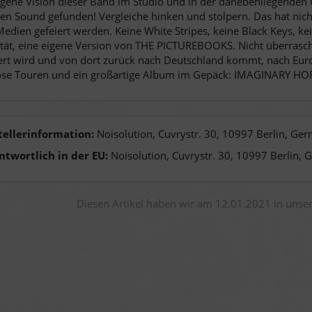
igene Vision dieser Band im Studio und in der danebenliegende
en Sound gefunden! Vergleiche hinken und stolpern. Das hat nicht
edien gefeiert werden. Keine White Stripes, keine Black Keys, k
tät, eine eigene Version von THE PICTUREBOOKS. Nicht überrasc
ert wird und von dort zurück nach Deutschland kommt, nach Europ
ose Touren und ein großartige Album im Gepäck: IMAGINARY HO
tellerinformation:
Noisolution, Cuvrystr. 30, 10997 Berlin, Ge
ntwortlich in der EU:
Noisolution, Cuvrystr. 30, 10997 Berlin, 
Diesen Artikel haben wir am 12.01.2021 in uns