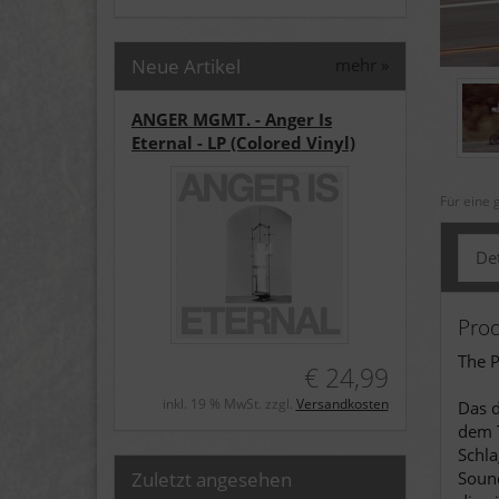
Neue Artikel
mehr
»
ANGER MGMT. - Anger Is
Eternal - LP (Colored Vinyl)
Für eine 
Det
Pro
The P
€ 24,99
inkl. 19 % MwSt. zzgl.
Versandkosten
Das d
dem T
Schla
Zuletzt angesehen
Sound