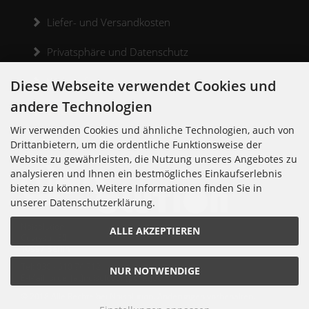
Liefer- und Versandkosten
Privatsphäre und Datenschutz
Widerrufsrecht
Diese Webseite verwendet Cookies und
andere Technologien
Widerrufsformular
Wir verwenden Cookies und ähnliche Technologien, auch von
Kontakt
Drittanbietern, um die ordentliche Funktionsweise der
Website zu gewährleisten, die Nutzung unseres Angebotes zu
analysieren und Ihnen ein bestmögliches Einkaufserlebnis
bieten zu können. Weitere Informationen finden Sie in
unserer Datenschutzerklärung.
Noisolution
ALLE AKZEPTIEREN
Cuvrystr. 30
10997 Berlin
Tel: 030 - 610 74 712
NUR NOTWENDIGE
E-Mail: order[at]noisolution[punkt]de
© 2018 Alle Rechte bei Noisolution. Änderungen vorbehalten.