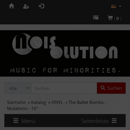
(
0
)
Suchen
Startseite
»
Katalog
»
VINYL
»
The Ballet Bombs -
Mutations - 10"
Menü
Seitenleiste