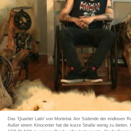
Das ‘Quartier Latin’ von Montréal. Am Südende der endlosen R
Außer einem Kinocenter hat die kurze Straße wenig zu bieten.