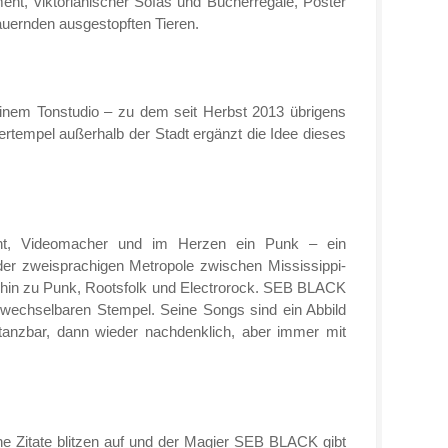
nt, viktorianischer Sofas und Bücherregale, Poster
auernden ausgestopften Tieren.
einem Tonstudio – zu dem seit Herbst 2013 übrigens
ertempel außerhalb der Stadt ergänzt die Idee dieses
ent, Videomacher und im Herzen ein Punk – ein
 der zweisprachigen Metropole zwischen Mississippi-
 hin zu Punk, Rootsfolk und Electrorock. SEB BLACK
erwechselbaren Stempel. Seine Songs sind ein Abbild
d tanzbar, dann wieder nachdenklich, aber immer mit
che Zitate blitzen auf und der Magier SEB BLACK gibt