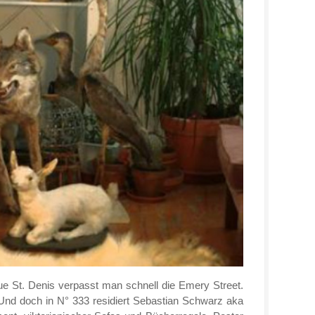
ue St. Denis verpasst man schnell die Emery Street.
 Und doch in N° 333 residiert Sebastian Schwarz aka