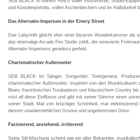
SEB BLACK in seinem Reich voller Instrumente, Studio-Equipme
und Künstlerporträts, vollen Aschenbechern und im Halbdunkel l
Das Alternativ-Imperium in der Emery Street
Das Labyrinth gleicht eher einer bizarren Wunderkammer als 
das ehemalige Arcade Fire Studio zählt, der renovierte Freimaur
Alternativ-Imperiums geradezu perfekt.
Charismatischer Außenseiter
SEB BLACK ist Sänger, Songwriter, Toningenieur, Produz
charismatischer Außenseiter. Inspiriert von den Musikkulturen
Blues, französischen Troubadours und klassischem Country bis
mixt all diese Einflüsse und gibt mit seiner Stimme einen unv
seiner Stadt. Mal von brüchiger Schönheit, mal elektrisieren
diesem unwiderstehlichen Groove und ungebremsten Drive.
Fazinierend, anziehend, irritierend
Seine Stil-Mischung scheint wie ein alter Bekannter, musikalis