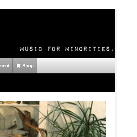
ment
Shop