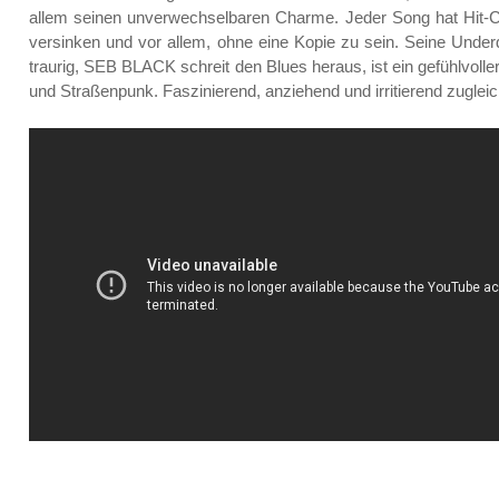
allem seinen unverwechselbaren Charme. Jeder Song hat Hit-Ch
versinken und vor allem, ohne eine Kopie zu sein. Seine Underdo
traurig, SEB BLACK schreit den Blues heraus, ist ein gefühlvolle
und Straßenpunk. Faszinierend, anziehend und irritierend zugleic