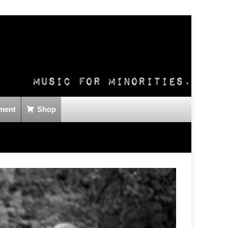
ment
Shop