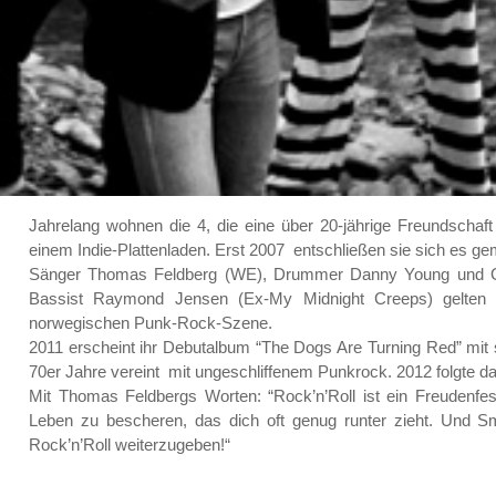
Jahrelang wohnen die 4, die eine über 20-jährige Freundschaf
einem Indie-Plattenladen. Erst 2007 entschließen sie sich es 
Sänger Thomas Feldberg (WE), Drummer Danny Young und Gita
Bassist Raymond Jensen (Ex-My Midnight Creeps) gelten m
norwegischen Punk-Rock-Szene.
2011 erscheint ihr Debutalbum “The Dogs Are Turning Red” mit s
70er Jahre vereint mit ungeschliffenem Punkrock. 2012 folgte d
Mit Thomas Feldbergs Worten: “
Rock’n’Roll ist ein Freudenfe
Leben zu bescheren, das dich oft genug runter zieht. Und 
Rock’n’Roll weiterzugeben!
“