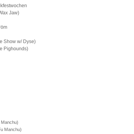
ikfestwochen
 Wax Jaw)
Pöm
e Show w/ Dyse)
e Pighounds)
u Manchu)
Fu Manchu)