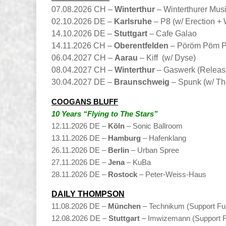
07.08.2026 CH –
Winterthur
– Winterthurer Mus
02.10.2026 DE –
Karlsruhe
– P8 (w/ Erection +
14.10.2026 DE –
Stuttgart
– Cafe Galao
14.11.2026 CH –
Oberentfelden
– Pöröm Pöm 
06.04.2027 CH –
Aarau
– Kiff (w/ Dyse)
08.04.2027 CH –
Winterthur
– Gaswerk (Releas
30.04.2027 DE –
Braunschweig
– Spunk (w/ Th
COOGANS BLUFF
10 Years “Flying to The Stars”
12.11.2026 DE –
Köln
– Sonic Ballroom
13.11.2026 DE –
Hamburg
– Hafenklang
26.11.2026 DE –
Berlin
– Urban Spree
27.11.2026 DE –
Jena
– KuBa
28.11.2026 DE –
Rostock
– Peter-Weiss-Haus
DAILY THOMPSON
11.08.2026 DE –
München
– Technikum (Support F
12.08.2026 DE –
Stuttgart
– Imwizemann (Support 