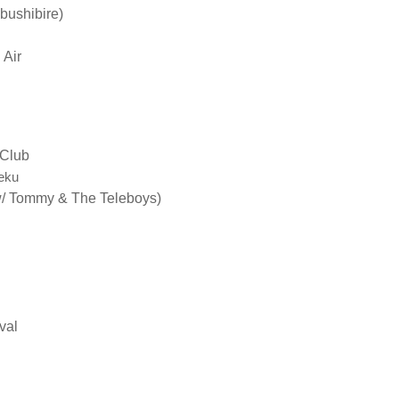
bushibire)
 Air
 Club
eku
/ Tommy & The Teleboys)
val