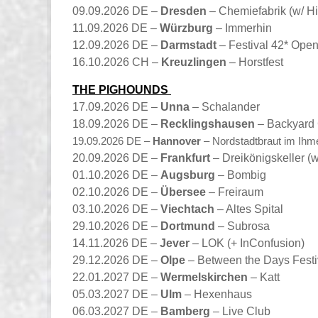
09.09.2026 DE –
Dresden
– Chemiefabrik (w/ Hi
11.09.2026 DE –
Würzburg
– Immerhin
12.09.2026 DE –
Darmstadt
– Festival 42* Open
16.10.2026 CH –
Kreuzlingen
– Horstfest
THE PIGHOUNDS
17.09.2026 DE –
Unna
– Schalander
18.09.2026 DE –
Recklingshausen
– Backyard
19.09.2026 DE –
Hannover
– Nordstadtbraut im Ihm
20.09.2026 DE –
Frankfurt
– Dreikönigskeller
(
w
01.10.2026 DE –
Augsburg
– Bombig
02.10.2026 DE –
Übersee
– Freiraum
03.10.2026 DE –
Viechtach
– Altes Spital
29.10.2026 DE –
Dortmund
– Subrosa
14.11.2026 DE –
Jever
– LOK (+ InConfusion)
29.12.2026 DE –
Olpe
– Between the Days Festi
22.01.2027 DE –
Wermelskirchen
– Katt
05.03.2027 DE –
Ulm
– Hexenhaus
06.03.2027 DE –
Bamberg
– Live Club