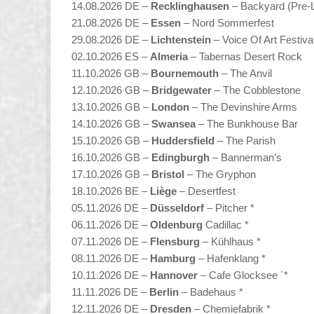
14.08.2026 DE –
Recklinghausen
– Backyard (Pre-L
21.08.2026 DE –
Essen
– Nord Sommerfest
29.08.2026 DE –
Lichtenstein
– Voice Of Art Festiva
02.10.2026 ES –
Almeria
– Tabernas Desert Rock
11.10.2026 GB –
Bournemouth
– The Anvil
12.10.2026 GB –
Bridgewater
– The Cobblestone
13.10.2026 GB –
London
– The Devinshire Arms
14.10.2026 GB –
Swansea
– The Bunkhouse Bar
15.10.2026 GB –
Huddersfield
– The Parish
16.10.2026 GB –
Edingburgh
– Bannerman’s
17.10.2026 GB –
Bristol
– The Gryphon
18.10.2026 BE –
Liège
– Desertfest
05.11.2026 DE –
Düsseldorf
– Pitcher *
06.11.2026 DE –
Oldenburg
Cadillac *
07.11.2026 DE –
Flensburg
– Kühlhaus *
08.11.2026 DE –
Hamburg
– Hafenklang *
10.11.2026 DE –
Hannover
– Cafe Glocksee `*
11.11.2026 DE –
Berlin
– Badehaus *
12.11.2026 DE –
Dresden
– Chemiefabrik *