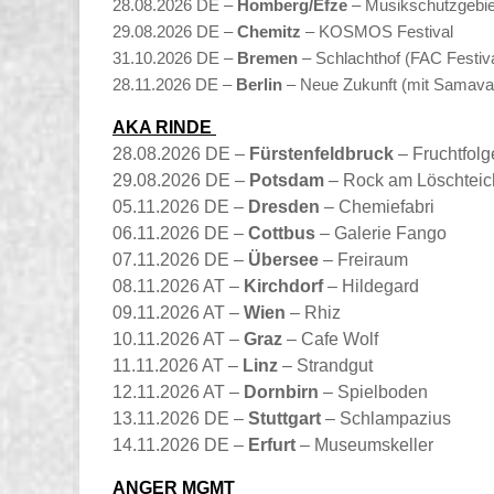
28.08.2026 DE –
Homberg/Efze
– Musikschutzgebiet
29.08.2026 DE –
Chemitz
– KOSMOS Festival
31.10.2026 DE –
Bremen
– Schlachthof (FAC Festiva
28.11.2026 DE –
Berlin
– Neue Zukunft (mit Samava
AKA RINDE
28.08.2026 DE –
Fürstenfeldbruck
– Fruchtfolg
29.08.2026 DE –
Potsdam
– Rock am Löschteic
05.11.2026 DE –
Dresden
– Chemiefabri
06.11.2026 DE –
Cottbus
– Galerie Fango
07.11.2026 DE –
Übersee
– Freiraum
08.11.2026 AT –
Kirchdorf
– Hildegard
09.11.2026 AT –
Wien
– Rhiz
10.11.2026 AT –
Graz
– Cafe Wolf
11.11.2026 AT –
Linz
– Strandgut
12.11.2026 AT –
Dornbirn
– Spielboden
13.11.2026 DE –
Stuttgart
– Schlampazius
14.11.2026 DE –
Erfurt
– Museumskeller
ANGER MGMT