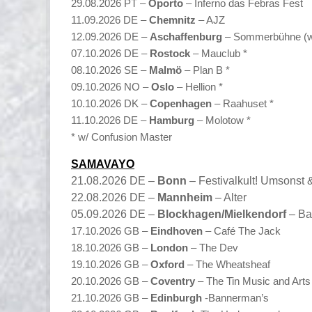
29.08.2026 PT –
Oporto
– Inferno das Febras Fest
11.09.2026 DE –
Chemnitz
– AJZ
12.09.2026 DE –
Aschaffenburg
– Sommerbühne (w/
07.10.2026 DE –
Rostock
– Mauclub *
08.10.2026 SE –
Malmö
– Plan B *
09.10.2026 NO –
Oslo
– Hellion *
10.10.2026 DK –
Copenhagen
– Raahuset *
11.10.2026 DE –
Hamburg
– Molotow *
* w/ Confusion Master
SAMAVAYO
21.08.2026 DE –
Bonn
– Festivalkult! Umsonst
22.08.2026 DE –
Mannheim
– Alter
05.09.2026 DE –
Blockhagen/Mielkendorf
– Ba
17.10.2026 GB –
Eindhoven
– Café The Jack
18.10.2026 GB –
London
– The Dev
19.10.2026 GB –
Oxford
– The Wheatsheaf
20.10.2026 GB –
Coventry
– The Tin Music and Arts
21.10.2026 GB –
Edinburgh
-Bannerman’s