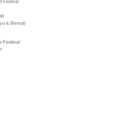
 Festival
l)
yo & Bismut)
e Festival
h