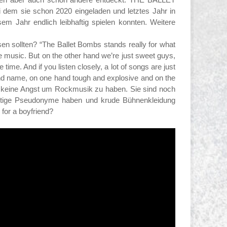
dem sie schon 2020 eingeladen und letztes Jahr in
em Jahr endlich leibhaftig spielen konnten. Weitere
n sollten? “The Ballet Bombs stands really for what
e music. But on the other hand we’re just sweet guys,
ime. And if you listen closely, a lot of songs are just
 band name, on one hand tough and explosive and on the
ss keine Angst um Rockmusik zu haben. Sie sind noch
lustige Pseudonyme haben und krude Bühnenkleidung
 for a boyfriend?