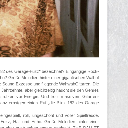
k 182 des Garage-Fuzz“ bezeichnet? Eingängige Rock-
? Große Melodien hinter einer gigantischen Wall of
e Sound-Exzesse und fliegende WahwahGitarren. Die
Jahrzehnte, aber gleichzeitig haucht sie den Genres
otzen vor Energie. Und trotz massivem Gitarren-
 ganz ernstgemeinten Ruf „die Blink 182 des Garage
ingespielt, roh, ungeschönt und voller Spielfreude.
uzz, Hall und Echo. Große Melodien hinter einer
haben aber auch schon andere entdeckt. THE BALLET