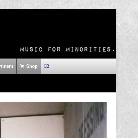
rtment
Shop