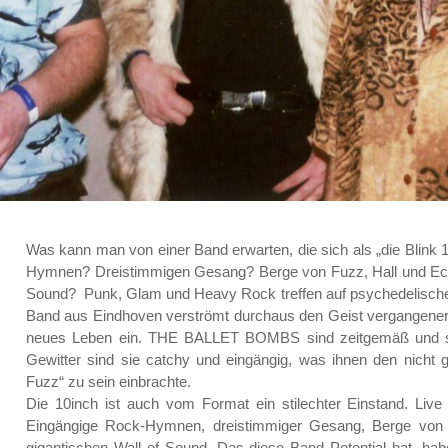
Was kann man von einer Band erwarten, die sich als „die Blin
Hymnen? Dreistimmigen Gesang? Berge von Fuzz, Hall und Echo
Sound? Punk, Glam und Heavy Rock treffen auf psychedelisch
Band aus Eindhoven verströmt durchaus den Geist vergangener 
neues Leben ein. THE BALLET BOMBS sind zeitgemäß und str
Gewitter sind sie catchy und eingängig, was ihnen den nicht
Fuzz“ zu sein einbrachte.
Die 10inch ist auch vom Format ein stilechter Einstand. Live e
Eingängige Rock-Hymnen, dreistimmiger Gesang, Berge von F
gigantischen Wall of Sound. Das diese Band Potential hat, 