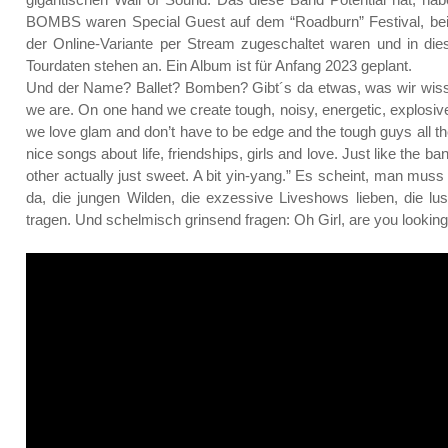
BOMBS waren Special Guest auf dem “Roadburn” Festival, bei 
der Online-Variante per Stream zugeschaltet waren und in dies
Tourdaten stehen an. Ein Album ist für Anfang 2023 geplant.
Und der Name? Ballet? Bomben? Gibt´s da etwas, was wir wisse
we are. On one hand we create tough, noisy, energetic, explosiv
we love glam and don’t have to be edge and the tough guys all the t
nice songs about life, friendships, girls and love. Just like the
other actually just sweet. A bit yin-yang.” Es scheint, man mu
da, die jungen Wilden, die exzessive Liveshows lieben, die 
tragen. Und schelmisch grinsend fragen: Oh Girl, are you looking