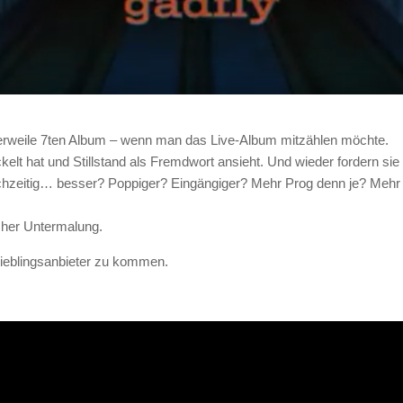
lerweile 7ten Album – wenn man das Live-Album mitzählen möchte.
kelt hat und Stillstand als Fremdwort ansieht. Und wieder fordern s
eichzeitig… besser? Poppiger? Eingängiger? Mehr Prog denn je? Me
licher Untermalung.
eblingsanbieter zu kommen.