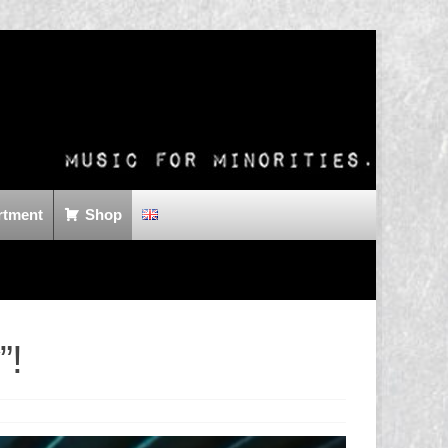
rtment
Shop
”!