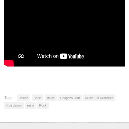
Tags:
Balada
Berlin
Blues
Coogans Bluff
Music For Minorities
Noisolution
retro
Rock