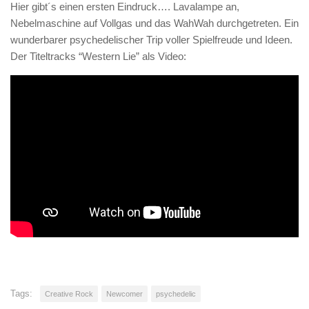
Hier gibt´s einen ersten Eindruck…. Lavalampe an,
Nebelmaschine auf Vollgas und das WahWah durchgetreten. Ein
wunderbarer psychedelischer Trip voller Spielfreude und Ideen.
Der Titeltracks “Western Lie” als Video:
Tags:
Creative Rock
Newcomer
psychedelic