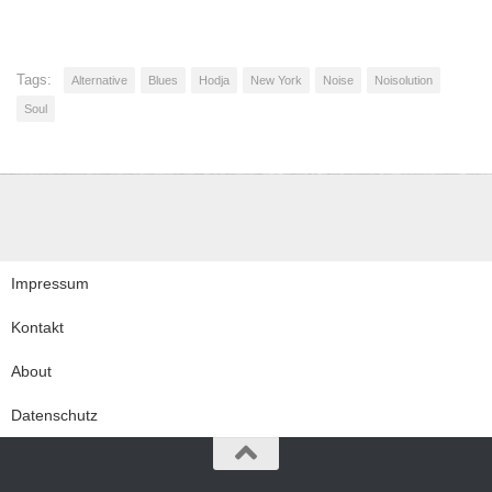
Tags:
Alternative
Blues
Hodja
New York
Noise
Noisolution
Soul
Impressum
Kontakt
About
Datenschutz