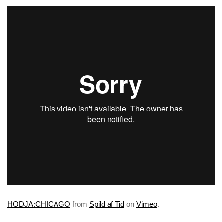
HODJA:CHICAGO
from
Spild af Tid
on
Vimeo
.