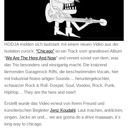
HODJA melden sich lautstark mit einem neuen Video aus der
Isolation zurück.
“Chicago”
ist ein Track vom grandiosen Album
“
We Are The Here And Now
” und vereint soviel von dem, was
das Trio besonders und einzigartig macht. Die kratzend
lärmenden Garagerock Riffs, die beschwörenden Vocals, hier
mit Industrial-Noise-artigen Sounds… heruntergekochter,
schwarzer Rock & Roll. Gospel, Soul, Voodoo, Rock, Punk,
HipHop… They are the here and now!!
Erstellt wurde das Video erneut von ihrem Freund und
künstlerischen Begleiter
Jenz Koudahl
. Laut machen, anklicken,
singen, Jacke an und… we are gonna do a drive maaaaan, it´s
long way to chicago.