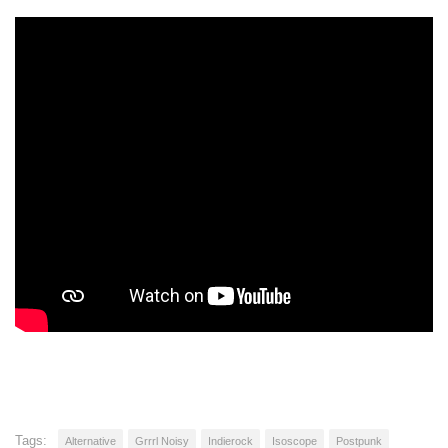
Tags:
Alternative
Grrrl Noisy
Indierock
Isoscope
Postpunk