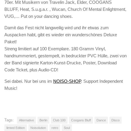
70er. Mit Musikern von Travelin Jack, Elder, COOGANS
BLUFF, Heat, S.u.g.a.r. , Wucan, Church Of Mental Enlightment,
VUG,… Put on your dancing shoes.
Damit das Fest nicht langweilig wird und ihr etwas zum
Auspacken habt, gibt es wieder ein wunderschönes Deluxe
Paket!
Streng limitiert auf 100 Exemplare. 180 Gramm Vinyl,
handnummeriert, gestempelt, in bedruckter PVC Hülle, zwei von
der Band signierte Karton-Kunst-Drucke, Poster, Download
Code Ticket, plus Audio-CD!
Sei dabei. Nur bei uns im
NOISO-SHOP
. Support Independent
Music!
Tags:
Alternative
Berlin
Club 100
Coogans Bluff
Dance
Disco
limted Edition
Noisolution
retro
Soul