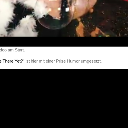
deo am Start.
 There Yet?
” ist hier mit einer Prise Humor umgesetzt.