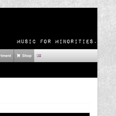
rtment
Shop