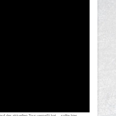
uf der aktuellen Tour verpaßt hat… sollte hier