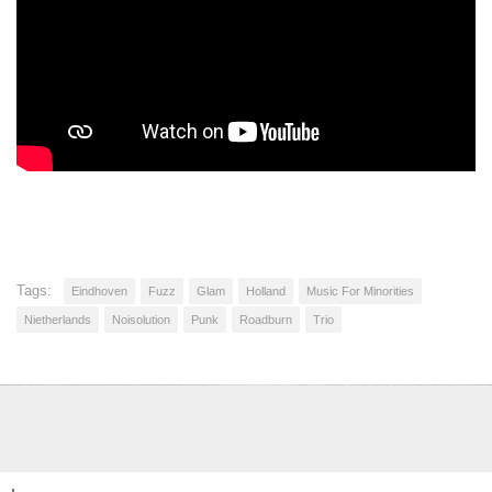
Tags:
Eindhoven
Fuzz
Glam
Holland
Music For Minorities
Nietherlands
Noisolution
Punk
Roadburn
Trio