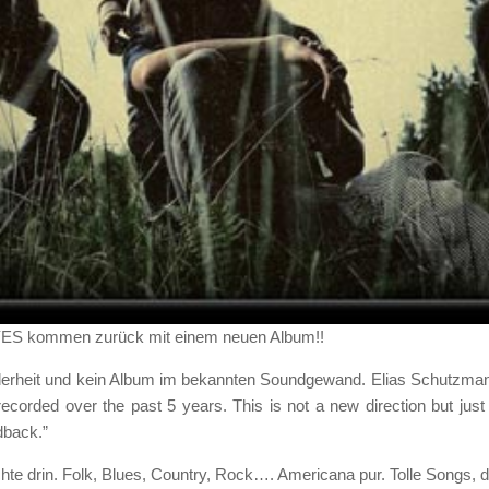
YES kommen zurück mit einem neuen Album!!
nderheit und kein Album im bekannten
Soundgewand. Elias Schutzman
ecorded over the past 5 years. This is not a new direction but just 
dback.”
e drin. Folk, Blues, Country, Rock…. Americana pur. Tolle Songs, 