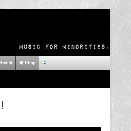
rtment
Shop
!