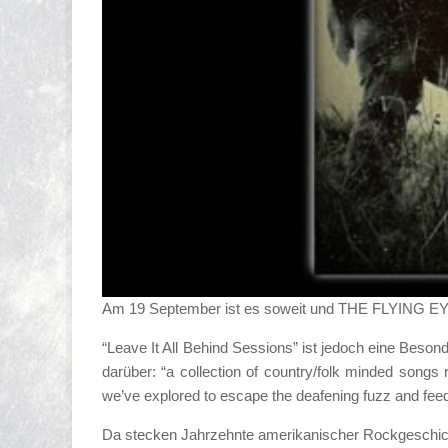
Am 19 September ist es soweit und THE FLYING E
“Leave It All Behind Sessions” ist jedoch eine Beso
darüber: “a collection of country/folk minded songs r
we’ve explored to escape the deafening fuzz and fee
Da stecken Jahrzehnte amerikanischer Rockgeschicht