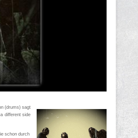
n (drums) sagt
a different side
die schon durch